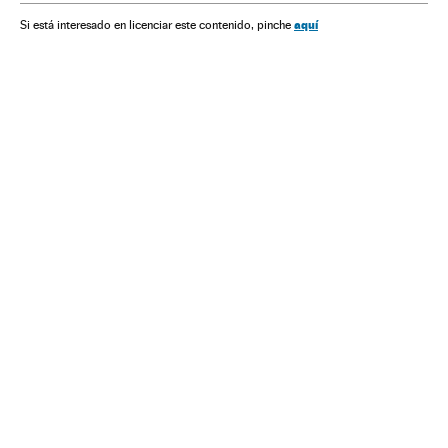
Fontes energia
Energia
Armas nucleares
Armamento
aquí
Si está interesado en licenciar este contenido, pinche
Defesa