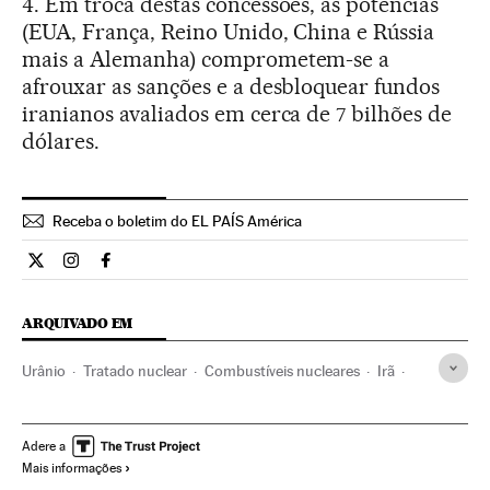
4. Em troca destas concessões, as potências
(EUA, França, Reino Unido, China e Rússia
mais a Alemanha) comprometem-se a
afrouxar as sanções e a desbloquear fundos
iranianos avaliados em cerca de 7 bilhões de
dólares.
Receba o boletim do EL PAÍS América
Internacional El País Brasil en Twitter
Internacional El País Brasil en Instagram
Internacional El País Brasil en Facebook
ARQUIVADO EM
Urânio
Tratado nuclear
Combustíveis nucleares
Irã
Tratados desarmamento
Energia nuclear
Estados Unidos
Oriente médio
Ásia
América do Norte
Adere a
Mais informações
Combustíveis
América
Energia não renovável