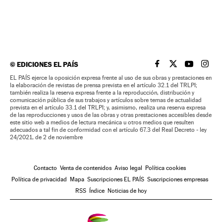
©
EDICIONES EL PAÍS
EL PAÍS BRASIL EN
EL PAÍS BRASI
EL PAÍS B
EL PA
EL PAÍS ejerce la oposición expresa frente al uso de sus obras y prestaciones en
la elaboración de revistas de prensa prevista en el artículo 32.1 del TRLPI;
también realiza la reserva expresa frente a la reproducción, distribución y
comunicación pública de sus trabajos y artículos sobre temas de actualidad
prevista en el artículo 33.1 del TRLPI; y, asimismo, realiza una reserva expresa
de las reproducciones y usos de las obras y otras prestaciones accesibles desde
este sitio web a medios de lectura mecánica u otros medios que resulten
adecuados a tal fin de conformidad con el artículo 67.3 del Real Decreto - ley
24/2021, de 2 de noviembre
Contacto
Venta de contenidos
Aviso legal
Política cookies
Política de privacidad
Mapa
Suscripciones EL PAÍS
Suscripciones empresas
RSS
Índice
Noticias de hoy