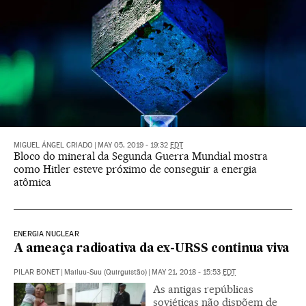
MIGUEL ÁNGEL CRIADO
|
MAY 05, 2019 - 19:32
EDT
Bloco do mineral da Segunda Guerra Mundial mostra
como Hitler esteve próximo de conseguir a energia
atômica
ENERGIA NUCLEAR
A ameaça radioativa da ex-URSS continua viva
PILAR BONET
|
Mailuu-Suu (Quirguistão)
|
MAY 21, 2018 - 15:53
EDT
As antigas repúblicas
soviéticas não dispõem de