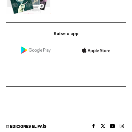
Baixe o app
©
EDICIONES EL PAÍS
EL PAÍS BRASIL EN
EL PAÍS BRASI
EL PAÍS B
EL PA