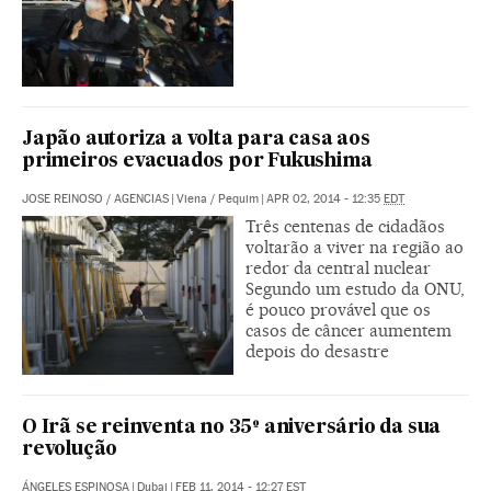
Japão autoriza a volta para casa aos
primeiros evacuados por Fukushima
JOSE REINOSO
/
AGENCIAS
|
Viena / Pequim
|
APR 02, 2014 - 12:35
EDT
Três centenas de cidadãos
voltarão a viver na região ao
redor da central nuclear
Segundo um estudo da ONU,
é pouco provável que os
casos de câncer aumentem
depois do desastre
O Irã se reinventa no 35º aniversário da sua
revolução
ÁNGELES ESPINOSA
|
Dubai
|
FEB 11, 2014 - 12:27
EST