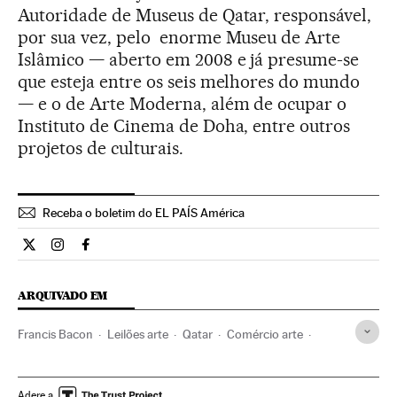
Autoridade de Museus de Qatar, responsável,
por sua vez, pelo enorme Museu de Arte
Islâmico — aberto em 2008 e já presume-se
que esteja entre os seis melhores do mundo
— e o de Arte Moderna, além de ocupar o
Instituto de Cinema de Doha, entre outros
projetos de culturais.
Receba o boletim do EL PAÍS América
Cultura El País Brasil en Twitter
Cultura El País Brasil en Instagram
Cultura El País Brasil en Facebook
ARQUIVADO EM
Francis Bacon
Leilões arte
Qatar
Comércio arte
Pintura
Oriente médio
Artes plásticas
Ásia
Cultura
Obras arte
Arte
Adere a