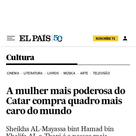
Pular para o conteúdo
SUSCRÍBETE
Cultura
CINEMA
LITERATURA
LIVROS
MÚSICA
ARTE
TELEVISÃO
A mulher mais poderosa do
Catar compra quadro mais
caro do mundo
Sheikha AL-Mayassa bint Hamad bin