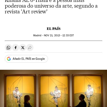
Khalifa AL o-Thani é a pessoa mais
poderosa do universo da arte, segundo a
revista 'Art review'
EL PAÍS
Madrid -
NOV
21, 2013 - 12:33
EST
Compartir en Whatsapp
Compartir en Facebook
Compartir en Twitter
Desplegar Redes Sociales
Añadir EL PAÍS en Google