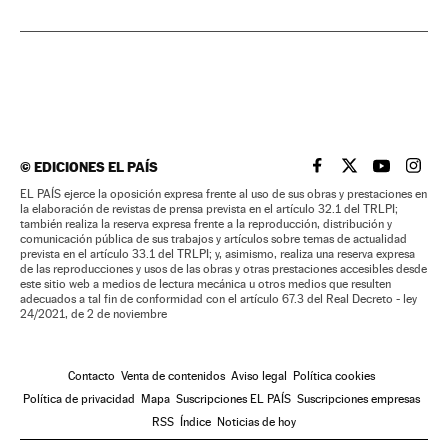
©
EDICIONES EL PAÍS
EL PAÍS BRASIL EN
EL PAÍS BRASI
EL PAÍS B
EL PA
EL PAÍS ejerce la oposición expresa frente al uso de sus obras y prestaciones en
la elaboración de revistas de prensa prevista en el artículo 32.1 del TRLPI;
también realiza la reserva expresa frente a la reproducción, distribución y
comunicación pública de sus trabajos y artículos sobre temas de actualidad
prevista en el artículo 33.1 del TRLPI; y, asimismo, realiza una reserva expresa
de las reproducciones y usos de las obras y otras prestaciones accesibles desde
este sitio web a medios de lectura mecánica u otros medios que resulten
adecuados a tal fin de conformidad con el artículo 67.3 del Real Decreto - ley
24/2021, de 2 de noviembre
Contacto
Venta de contenidos
Aviso legal
Política cookies
Política de privacidad
Mapa
Suscripciones EL PAÍS
Suscripciones empresas
RSS
Índice
Noticias de hoy