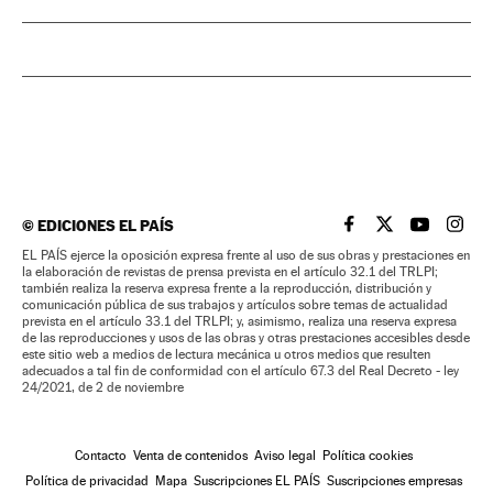
©
EDICIONES EL PAÍS
EL PAÍS BRASIL EN
EL PAÍS BRASI
EL PAÍS B
EL PA
EL PAÍS ejerce la oposición expresa frente al uso de sus obras y prestaciones en
la elaboración de revistas de prensa prevista en el artículo 32.1 del TRLPI;
también realiza la reserva expresa frente a la reproducción, distribución y
comunicación pública de sus trabajos y artículos sobre temas de actualidad
prevista en el artículo 33.1 del TRLPI; y, asimismo, realiza una reserva expresa
de las reproducciones y usos de las obras y otras prestaciones accesibles desde
este sitio web a medios de lectura mecánica u otros medios que resulten
adecuados a tal fin de conformidad con el artículo 67.3 del Real Decreto - ley
24/2021, de 2 de noviembre
Contacto
Venta de contenidos
Aviso legal
Política cookies
Política de privacidad
Mapa
Suscripciones EL PAÍS
Suscripciones empresas