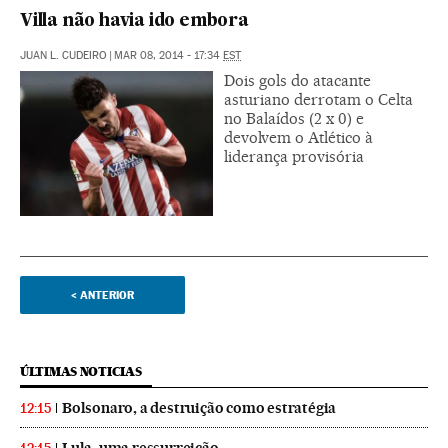
Villa não havia ido embora
JUAN L. CUDEIRO
|
MAR 08, 2014 - 17:34
EST
Dois gols do atacante
asturiano derrotam o Celta
no Balaídos (2 x 0) e
devolvem o Atlético à
liderança provisória
<
ANTERIOR
ÚLTIMAS NOTICIAS
Bolsonaro, a destruição como estratégia
12:15
Lula, uma ressurreição