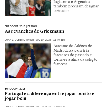
Inglaterra e Argentina
também precisam designar
treinador.
EUROCOPA 2016 | FRANÇA
As revanches de Griezmann
JUAN L. CUDEIRO
|
Madri
|
JUL 10, 2016 - 12:40
EDT
Atacante do Atlético de
Madri deixa para trás
fracassos do passado e
torna-se a alma da seleção
francesa
EUROCOPA 2016
Portugal e a diferença entre jogar bonito e
jogar bem
JUAN L. CUDEIRO
|
Madri
|
JUL 06, 2016 - 12:38
EDT