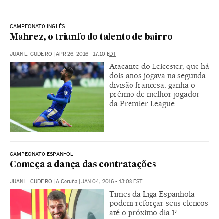
CAMPEONATO INGLÊS
Mahrez, o triunfo do talento de bairro
JUAN L. CUDEIRO
|
APR 26, 2016 - 17:10
EDT
Atacante do Leicester, que há
dois anos jogava na segunda
divisão francesa, ganha o
prêmio de melhor jogador
da Premier League
CAMPEONATO ESPANHOL
Começa a dança das contratações
JUAN L. CUDEIRO
|
A Coruña
|
JAN 04, 2016 - 13:08
EST
Times da Liga Espanhola
podem reforçar seus elencos
até o próximo dia 1º