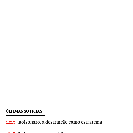
ÚLTIMAS NOTICIAS
Bolsonaro, a destruição como estratégia
12:15