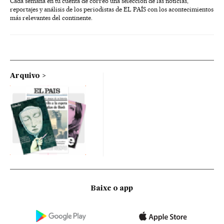
Cada semana en tu cuenta de correo una selección de las noticias,
reportajes y análisis de los periodistas de EL PAÍS con los acontecimientos
más relevantes del continente.
Arquivo
Baixe o app