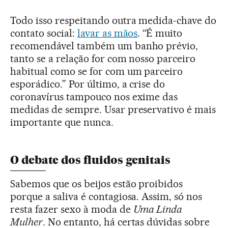
Todo isso respeitando outra medida-chave do
contato social:
lavar as mãos
. “É muito
recomendável também um banho prévio,
tanto se a relação for com nosso parceiro
habitual como se for com um parceiro
esporádico.” Por último, a crise do
coronavírus tampouco nos exime das
medidas de sempre. Usar preservativo é mais
importante que nunca.
O debate dos fluidos genitais
Sabemos que os beijos estão proibidos
porque a saliva é contagiosa. Assim, só nos
resta fazer sexo à moda de
Uma Linda
Mulher
. No entanto, há certas dúvidas sobre