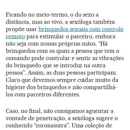
Ficando no meio-termo, o do sexo a
distância, mas ao vivo, a sexóloga também
propõe usar
brinquedos sexuais com controle
remoto
para estimular o parceiro, embora
não seja com nossas próprias mãos. “Há
brinquedos com os quais a pessoa que tem o
comando pode controlar e sentir as vibrações
do brinquedo que se introduz na outra
pessoa”. Assim, as duas pessoas participam.
Claro que devemos sempre cuidar muito da
higiene dos brinquedos e não compartilhá-
los com parceiros diferentes.
Caso, no final, não consigamos aguentar a
vontade de penetração, a sexóloga sugere o
conhecido “coronasutra”. Uma coleção de