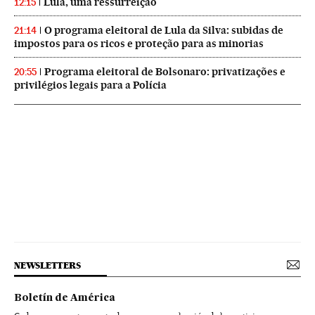
Lula, uma ressurreição
12:15
O programa eleitoral de Lula da Silva: subidas de
21:14
impostos para os ricos e proteção para as minorias
Programa eleitoral de Bolsonaro: privatizações e
20:55
privilégios legais para a Polícia
NEWSLETTERS
Boletín de América