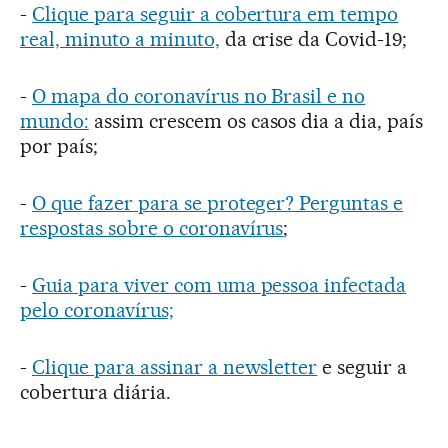
-
Clique para seguir a cobertura em tempo
real, minuto a minuto,
da crise da Covid-19;
-
O mapa do coronavírus no Brasil e no
mundo:
assim crescem os casos dia a dia, país
por país;
-
O que fazer para se proteger? Perguntas e
respostas sobre o coronavírus
;
-
Guia para viver com uma pessoa infectada
pelo coronavírus;
-
Clique para assinar a newsletter
e seguir a
cobertura diária.