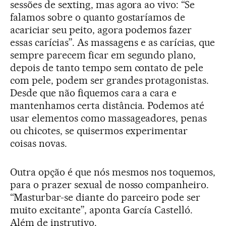
sessões de sexting, mas agora ao vivo: “Se
falamos sobre o quanto gostaríamos de
acariciar seu peito, agora podemos fazer
essas carícias”. As massagens e as carícias, que
sempre parecem ficar em segundo plano,
depois de tanto tempo sem contato de pele
com pele, podem ser grandes protagonistas.
Desde que não fiquemos cara a cara e
mantenhamos certa distância. Podemos até
usar elementos como massageadores, penas
ou chicotes, se quisermos experimentar
coisas novas.
Outra opção é que nós mesmos nos toquemos,
para o prazer sexual de nosso companheiro.
“Masturbar-se diante do parceiro pode ser
muito excitante”, aponta García Castelló.
Além de instrutivo.