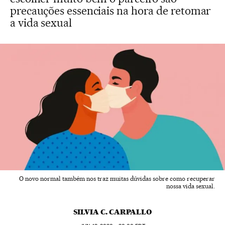
precauções essenciais na hora de retomar
a vida sexual
O novo normal também nos traz muitas dúvidas sobre como recuperar
nossa vida sexual.
SILVIA C. CARPALLO