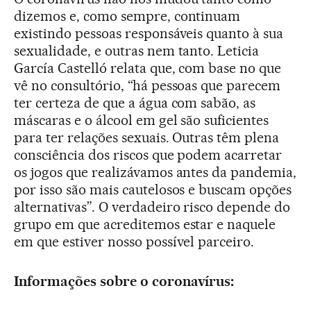
dizemos e, como sempre, continuam
existindo pessoas responsáveis quanto à sua
sexualidade, e outras nem tanto. Leticia
García Castelló relata que, com base no que
vê no consultório, “há pessoas que parecem
ter certeza de que a água com sabão, as
máscaras e o álcool em gel são suficientes
para ter relações sexuais. Outras têm plena
consciência dos riscos que podem acarretar
os jogos que realizávamos antes da pandemia,
por isso são mais cautelosos e buscam opções
alternativas”. O verdadeiro risco depende do
grupo em que acreditemos estar e naquele
em que estiver nosso possível parceiro.
Informações sobre o coronavírus: