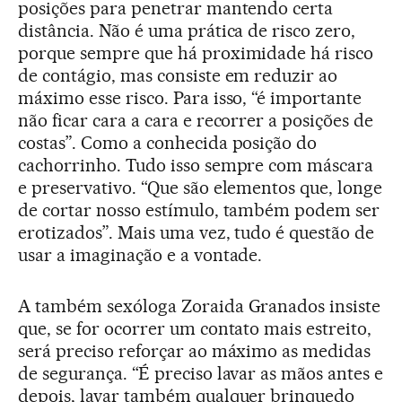
posições para penetrar mantendo certa
distância. Não é uma prática de risco zero,
porque sempre que há proximidade há risco
de contágio, mas consiste em reduzir ao
máximo esse risco. Para isso, “é importante
não ficar cara a cara e recorrer a posições de
costas”. Como a conhecida posição do
cachorrinho. Tudo isso sempre com máscara
e preservativo. “Que são elementos que, longe
de cortar nosso estímulo, também podem ser
erotizados”. Mais uma vez, tudo é questão de
usar a imaginação e a vontade.
A também sexóloga Zoraida Granados insiste
que, se for ocorrer um contato mais estreito,
será preciso reforçar ao máximo as medidas
de segurança. “É preciso lavar as mãos antes e
depois, lavar também qualquer brinquedo