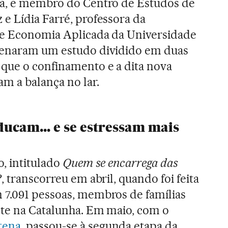
na, e membro do Centro de Estudos de
e Lídia Farré, professora da
a e Economia Aplicada da Universidade
denaram um estudo dividido em duas
que o confinamento e a dita nova
m a balança no lar.
ucam… e se estressam mais
o, intitulado
Quem se encarrega das
?
, transcorreu em abril, quando foi feita
 7.091 pessoas, membros de famílias
nte na Catalunha. Em maio, com o
tena
, passou-se à segunda etapa da