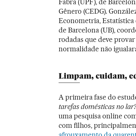
Fabra (UPF), de Barcelo
Gênero (CEDG). González 
Econometria, Estatístic
de Barcelona (UB), coor
rodadas que deve provar 
normalidade não igualara
Limpam, cuidam, ed
A primeira fase do estud
tarefas domésticas no lar
uma pesquisa online com
com filhos, principalme
afrouxamento da quaren