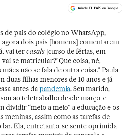
Añadir EL PAÍS en Google
ales
s de pais do colégio no WhatsApp,
té agora dois pais [homens] comentarem
á, vai ter
casals
[curso de férias, em
vai se matricular?’ Que coisa, né,
 mães não se fala de outra coisa.” Paula
 duas filhas menores de 10 anos e já
casa antes da
pandemia
. Seu marido,
ssou ao teletrabalho desde março, e
m dividir “meio a meio” a educação e os
s meninas, assim como as tarefas de
ar. Ela, entretanto, se sente oprimida