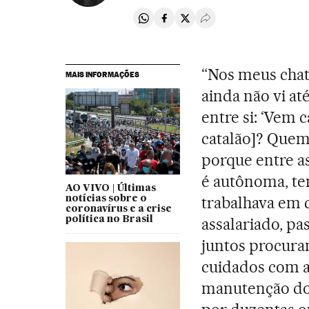
Compartir en Whatsapp
Compartir en Facebook
Compartir en Twitter
Desplegar Redes Soci
“Nos meus chat
MAIS INFORMAÇÕES
ainda não vi a
entre si: ‘Vem c
catalão]? Quem 
porque entre as
é autônoma, tem
AO VIVO | Últimas
trabalhava em 
notícias sobre o
coronavírus e a crise
política no Brasil
assalariado, pa
juntos procura
cuidados com a
manutenção do l