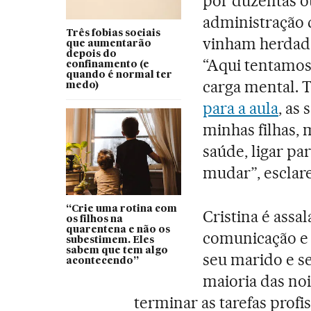
por duzentas ou
administração d
Três fobias sociais
vinham herdada
que aumentarão
depois do
“Aqui tentamos 
confinamento (e
quando é normal ter
carga mental. 
medo)
para a aula
, as
minhas filhas, 
saúde, ligar par
mudar”, esclar
“Crie uma rotina com
Cristina é assal
os filhos na
quarentena e não os
comunicação e
subestimem. Eles
sabem que tem algo
seu marido e s
acontecendo”
maioria das noi
terminar as tarefas prof