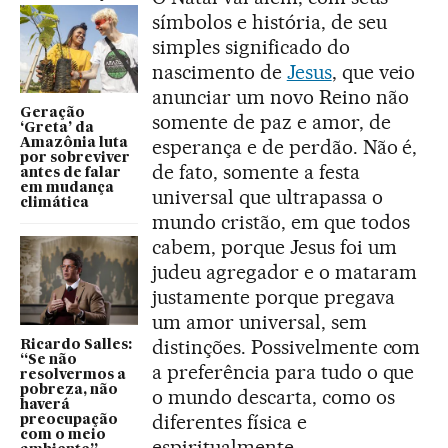
símbolos e história, de seu
simples significado do
nascimento de
Jesus
, que veio
anunciar um novo Reino não
Geração
somente de paz e amor, de
‘Greta’ da
esperança e de perdão. Não é,
Amazônia luta
por sobreviver
de fato, somente a festa
antes de falar
em mudança
universal que ultrapassa o
climática
mundo cristão, em que todos
cabem, porque Jesus foi um
judeu agregador e o mataram
justamente porque pregava
um amor universal, sem
distinções. Possivelmente com
Ricardo Salles:
“Se não
a preferência para tudo o que
resolvermos a
pobreza, não
o mundo descarta, como os
haverá
diferentes física e
preocupação
com o meio
espiritualmente.