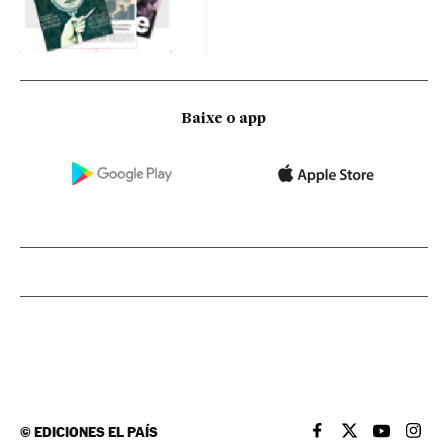
Baixe o app
©
EDICIONES EL PAÍS
EL PAÍS BRASIL EN
EL PAÍS BRASI
EL PAÍS B
EL PA