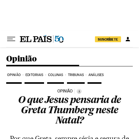
Pular para o conteúdo
SUSCRÍBETE
Opinião
OPINIÃO
EDITORIAIS
COLUNAS
TRIBUNAS
ANÁLISES
OPINIÃO
i
O que Jesus pensaria de
Greta Thumberg neste
Natal?
Por que Greta, sempre séria e segura de