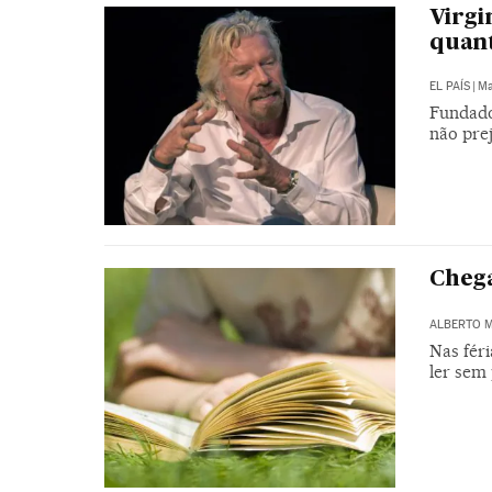
Virgi
quant
EL PAÍS
|
Ma
Fundado
não pre
Chega
ALBERTO 
Nas fér
ler sem