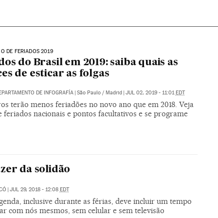
O DE FERIADOS 2019
dos do Brasil em 2019: saiba quais as
es de esticar as folgas
EPARTAMENTO DE INFOGRAFÍA
|
São Paulo / Madrid
|
JUL 02, 2019 - 11:01
EDT
iros terão menos feriadões no novo ano que em 2018. Veja
de feriados nacionais e pontos facultativos e se programe
zer da solidão
ICÓ
|
JUL 29, 2018 - 12:08
EDT
enda, inclusive durante as férias, deve incluir um tempo
tar com nós mesmos, sem celular e sem televisão