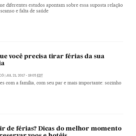
que diferentes estudos apontam sobre essa suposta relação
scanso e falta de saúde
ue você precisa tirar férias da sua
ia
ICÓ
|
JUL 21, 2017 - 19:05
EDT
res com a família, com seu par e mais importante: sozinho
air de férias? Dicas do melhor momento
reservar voos e hotéis