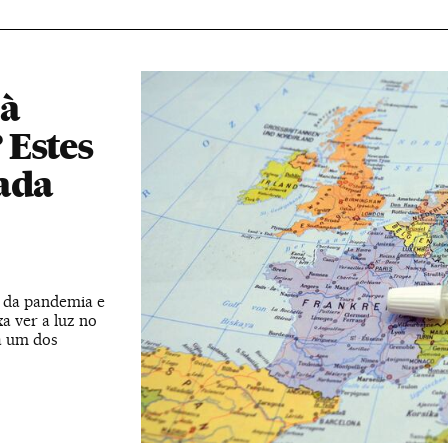
 à
 Estes
cada
o da pandemia e
a ver a luz no
a um dos