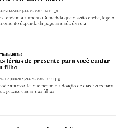
CONVERSATION
|
JUN 28, 2017 - 13:14
EDT
os tendem a aumentar à medida que o avião enche, logo o
momento depende da popularidade da rota
 TRABALHISTAS
s férias de presente para você cuidar
u filho
ÁNCHEZ
|
Bruxelas
|
AUG 10, 2016 - 17:43
EDT
pode aprovar lei que permite a doação de dias livres para
ue precise cuidar dos filhos