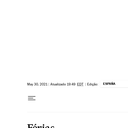
Pular para o conteúdo
ESPAÑA
May 30, 2021
|
Atualizado 19:49
EDT
|
Edição:
Férias