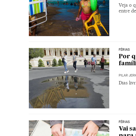
Veja o 
entre de
FÉRIAS
Por q
famíl
PILAR JER
Dias liv
FÉRIAS
Vai s
para 