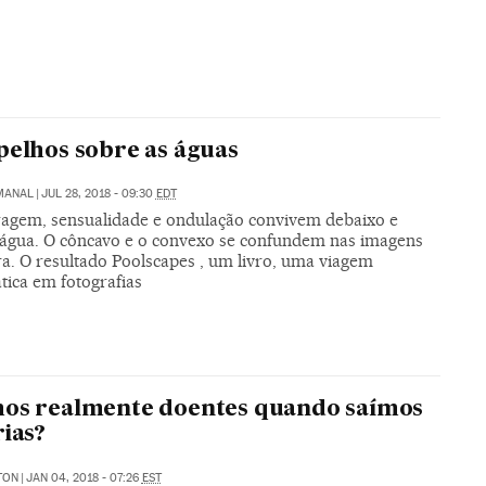
pelhos sobre as águas
EMANAL
|
JUL 28, 2018 - 09:30
EDT
ragem, sensualidade e ondulação convivem debaixo e
 água. O côncavo e o convexo se confundem nas imagens
ra. O resultado Poolscapes , um livro, uma viagem
tica em fotografias
mos realmente doentes quando saímos
rias?
TON
|
JAN 04, 2018 - 07:26
EST