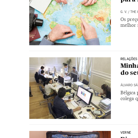
G. V.
/
THE 
Os preç
melhor 
RELAÇÕES
Minha
do se
ÁLVARO S
Bélgica 
colega q
VERNE