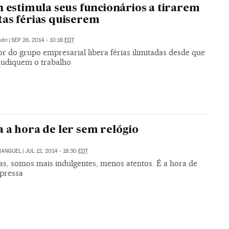
n estimula seus funcionários a tirarem
as férias quiserem
dri
|
SEP 26, 2014 - 10:18
EDT
r do grupo empresarial libera férias ilimitadas desde que
judiquem o trabalho
 a hora de ler sem relógio
MANGUEL
|
JUL 12, 2014 - 18:30
EDT
ias, somos mais indulgentes, menos atentos. É a hora de
 pressa