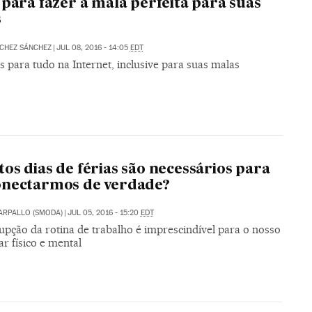
 para fazer a mala perfeita para suas
s
CHEZ SÁNCHEZ
|
JUL 08, 2016 - 14:05
EDT
s para tudo na Internet, inclusive para suas malas
os dias de férias são necessários para
onectarmos de verdade?
CARPALLO (SMODA)
|
JUL 05, 2016 - 15:20
EDT
upção da rotina de trabalho é imprescindível para o nosso
r físico e mental