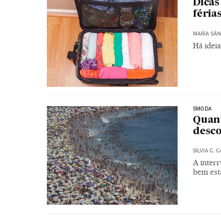
Dicas
féria
MARÍA SÁN
Há ideia
SMODA
Quant
desc
SILVIA C. 
A interr
bem esta