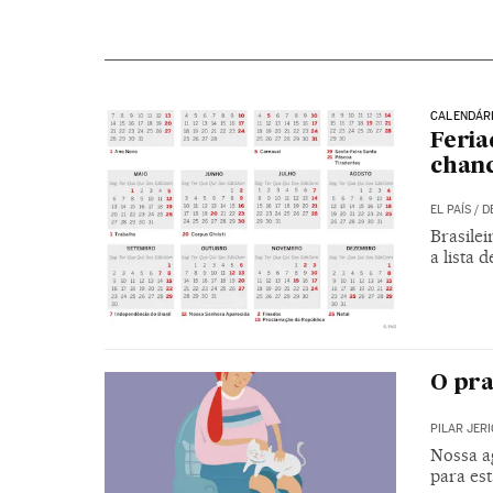
CALENDÁRI
Feria
chanc
EL PAÍS
/
D
Brasile
a lista 
O pra
PILAR JER
Nossa ag
para es