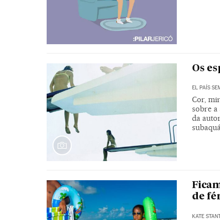
Os es
EL PAÍS S
Cor, mi
sobre a
da auto
subaquá
Fica
de fé
KATE STAN