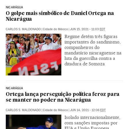
NICARÁGUA
O golpe mais simbólico de Daniel Ortega na
Nicarágua
CARLOS S. MALDONADO
|
Cidade do México
|
JUN 15, 2021 - 11:03
EDT
Regime detém três figuras
importantes do sandinismo,
companheiros do
mandatário nicaraguense na
luta da guerrilha contra a
ditadura de Somoza
NICARÁGUA
Ortega lança perseguição política feroz para
se manter no poder na Nicarágua
CARLOS S. MALDONADO
|
Cidade do México
|
JUN 14, 2021 - 12:06
EDT
Isolado internacionalmente,
com sanções impostas por
EUA e União Europeia,