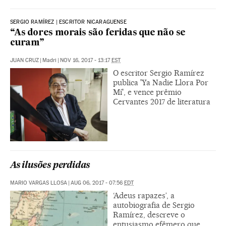
SERGIO RAMÍREZ | ESCRITOR NICARAGUENSE
“As dores morais são feridas que não se
curam”
JUAN CRUZ
|
Madri
|
NOV 16, 2017 - 13:17
EST
O escritor Sergio Ramírez
publica 'Ya Nadie Llora Por
Mí', e vence prêmio
Cervantes 2017 de literatura
As ilusões perdidas
MARIO VARGAS LLOSA
|
AUG 06, 2017 - 07:56
EDT
‘Adeus rapazes’, a
autobiografia de Sergio
Ramírez, descreve o
entusiasmo efêmero que