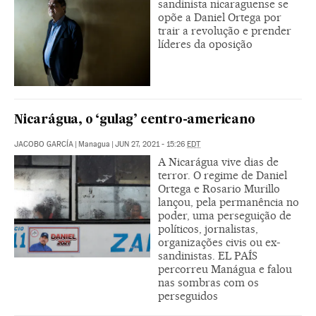
sandinista nicaraguense se
opõe a Daniel Ortega por
trair a revolução e prender
líderes da oposição
Nicarágua, o ‘gulag’ centro-americano
JACOBO GARCÍA
|
Managua
|
JUN 27, 2021 - 15:26
EDT
A Nicarágua vive dias de
terror. O regime de Daniel
Ortega e Rosario Murillo
lançou, pela permanência no
poder, uma perseguição de
políticos, jornalistas,
organizações civis ou ex-
sandinistas. EL PAÍS
percorreu Manágua e falou
nas sombras com os
perseguidos