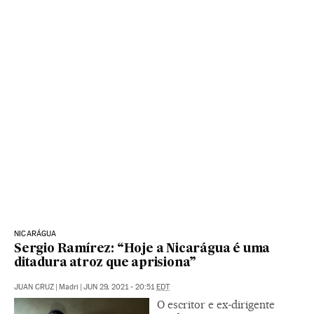
NICARÁGUA
Sergio Ramírez: “Hoje a Nicarágua é uma
ditadura atroz que aprisiona”
JUAN CRUZ
|
Madri
|
JUN 29, 2021 - 20:51
EDT
O escritor e ex-dirigente