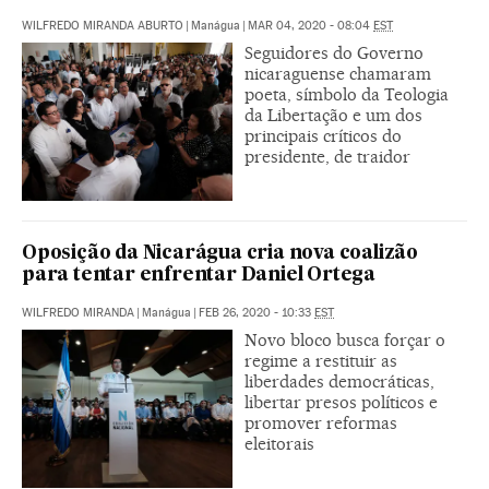
WILFREDO MIRANDA ABURTO
|
Manágua
|
MAR 04, 2020 - 08:04
EST
Seguidores do Governo
nicaraguense chamaram
poeta, símbolo da Teologia
da Libertação e um dos
principais críticos do
presidente, de traidor
Oposição da Nicarágua cria nova coalizão
para tentar enfrentar Daniel Ortega
WILFREDO MIRANDA
|
Manágua
|
FEB 26, 2020 - 10:33
EST
Novo bloco busca forçar o
regime a restituir as
liberdades democráticas,
libertar presos políticos e
promover reformas
eleitorais