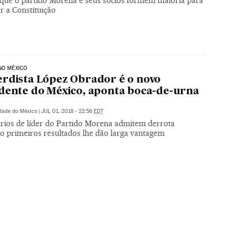
que o partido Morena e seus sócios formem maioria para
r a Constituição
NO MÉXICO
rdista López Obrador é o novo
dente do México, aponta boca-de-urna
dade do México
|
JUL 01, 2018 - 22:56
EDT
rios de líder do Partido Morena admitem derrota
o primeiros resultados lhe dão larga vantagem