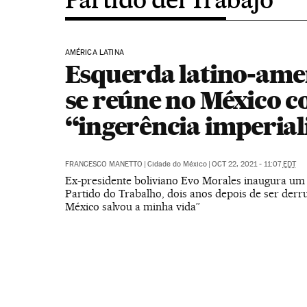
AMÉRICA LATINA
Esquerda latino-ame
se reúne no México c
“ingerência imperial
FRANCESCO MANETTO
|
Cidade do México
|
OCT 22, 2021 - 11:07
EDT
Ex-presidente boliviano Evo Morales inaugura um
Partido do Trabalho, dois anos depois de ser derr
México salvou a minha vida”