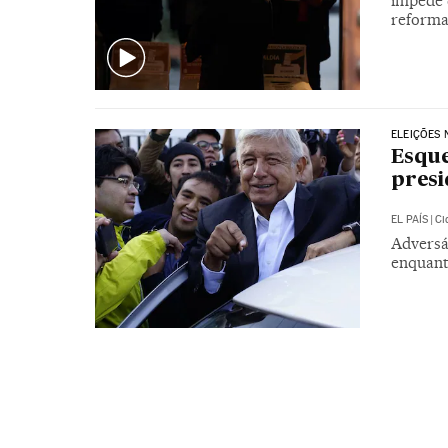
impede 
reforma
ELEIÇÕES 
Esque
presi
EL PAÍS
|
Ci
Adversá
enquant