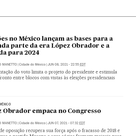
ões no México lançam as bases para a
da parte da era López Obrador e a
da para 2024
O MANETTO
|
Cidade do México
|
JUN 08, 2021 - 22:55
EDT
tação do voto limita o projeto do presidente e estimula
onto entre blocos com vistas às eleições presidenciais
MÉXICO
z Obrador empaca no Congresso
O MANETTO
|
Cidade do México
|
JUN 07, 2021 - 07:32
EDT
de oposição recupera sua força após o fracasso de 2018 e