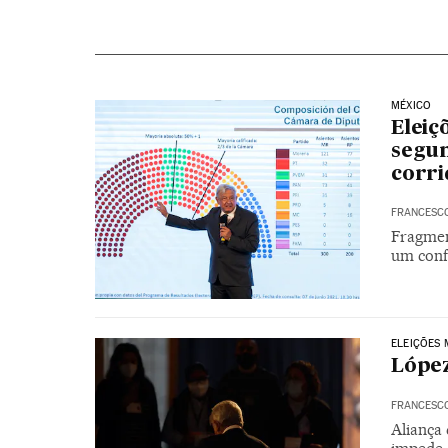
MÉXICO
Eleiç
segun
corri
FRANCESC
Fragmen
um confr
ELEIÇÕES 
Lópe
FRANCESC
Aliança 