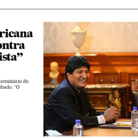
ricana
ontra
ista”
 seminário do
ubado: “O