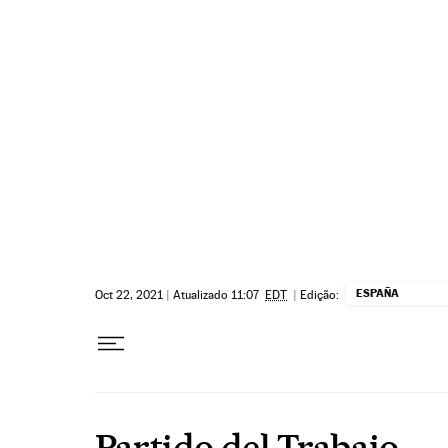
Pular para o conteúdo
ESPAÑA
Oct 22, 2021
|
Atualizado 11:07
EDT
|
Edição:
Partido del Trabajo