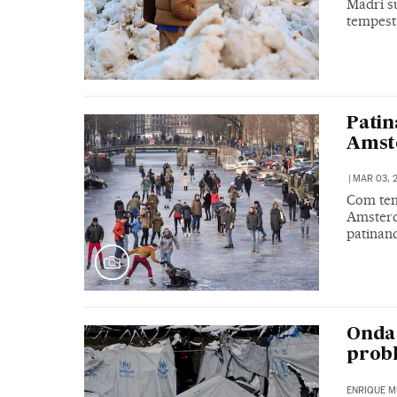
Madri s
tempest
Patin
Amst
|
MAR 03, 2
Com tem
Amsterd
patinan
Onda 
prob
ENRIQUE M