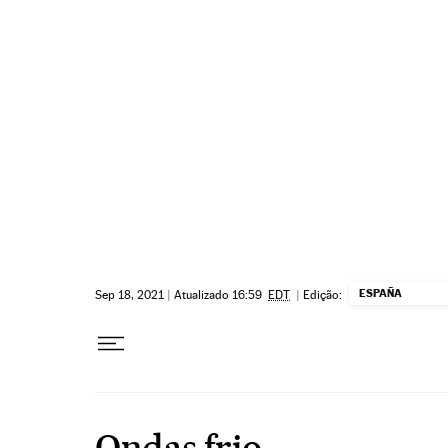
Pular para o conteúdo
ESPAÑA
Sep 18, 2021
|
Atualizado 16:59
EDT
|
Edição:
Ondas frio