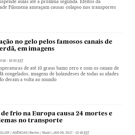
uspende aulas até a próxima segunda. Efeitos da
ade Filomena ameaçam causar colapso nos transportes
ação no gelo pelos famosos canais de
erdã, em imagens
018 - 19:30
EST
peraturas de até 10 graus baixo zero e com os canais de
ã congelados, imagens de holandeses de todas as idades
do deram a volta ao mundo
de frio na Europa causa 24 mortes e
lemas no transporte
ÜLLER
/
AGÊNCIAS
|
Berlim / Madri
|
JAN 08, 2017 - 13:18
EST