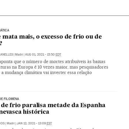
MÁTICA
 mata mais, o excesso de frio ou de
?
LANELLES
|
Madri
|
AUG 01, 2021 - 15:50
EDT
aponta que o número de mortes atribuíveis às baixas
turas na Europa é 10 vezes maior, mas pesquisadores
 a mudança climática vai inverter essa relação
DE FILOMENA
de frio paralisa metade da Espanha
nevasca histórica
COS
|
Madri
|
JAN 12, 2021 - 13:09
EST