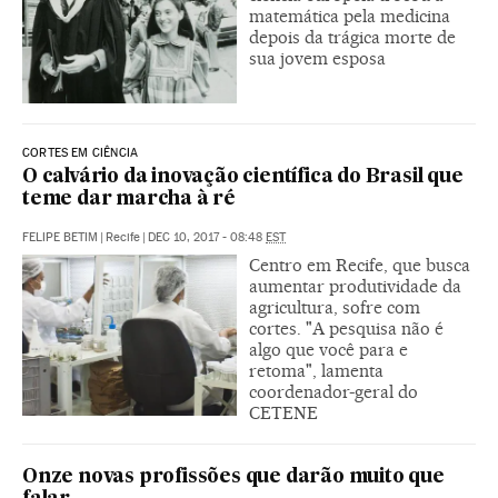
matemática pela medicina
depois da trágica morte de
sua jovem esposa
CORTES EM CIÊNCIA
O calvário da inovação científica do Brasil que
teme dar marcha à ré
FELIPE BETIM
|
Recife
|
DEC 10, 2017 - 08:48
EST
Centro em Recife, que busca
aumentar produtividade da
agricultura, sofre com
cortes. "A pesquisa não é
algo que você para e
retoma", lamenta
coordenador-geral do
CETENE
Onze novas profissões que darão muito que