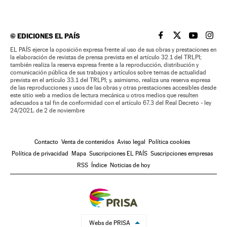
©
EDICIONES EL PAÍS
EL PAÍS BRASIL EN
EL PAÍS BRASI
EL PAÍS B
EL PA
EL PAÍS ejerce la oposición expresa frente al uso de sus obras y prestaciones en
la elaboración de revistas de prensa prevista en el artículo 32.1 del TRLPI;
también realiza la reserva expresa frente a la reproducción, distribución y
comunicación pública de sus trabajos y artículos sobre temas de actualidad
prevista en el artículo 33.1 del TRLPI; y, asimismo, realiza una reserva expresa
de las reproducciones y usos de las obras y otras prestaciones accesibles desde
este sitio web a medios de lectura mecánica u otros medios que resulten
adecuados a tal fin de conformidad con el artículo 67.3 del Real Decreto - ley
24/2021, de 2 de noviembre
Contacto
Venta de contenidos
Aviso legal
Política cookies
Política de privacidad
Mapa
Suscripciones EL PAÍS
Suscripciones empresas
RSS
Índice
Noticias de hoy
Webs de PRISA