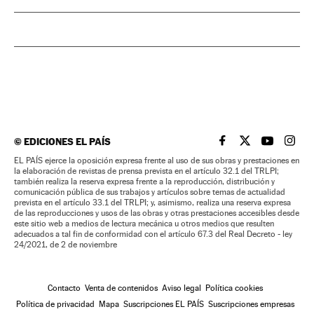
©
EDICIONES EL PAÍS
EL PAÍS BRASIL EN
EL PAÍS BRASI
EL PAÍS B
EL PA
EL PAÍS ejerce la oposición expresa frente al uso de sus obras y prestaciones en
la elaboración de revistas de prensa prevista en el artículo 32.1 del TRLPI;
también realiza la reserva expresa frente a la reproducción, distribución y
comunicación pública de sus trabajos y artículos sobre temas de actualidad
prevista en el artículo 33.1 del TRLPI; y, asimismo, realiza una reserva expresa
de las reproducciones y usos de las obras y otras prestaciones accesibles desde
este sitio web a medios de lectura mecánica u otros medios que resulten
adecuados a tal fin de conformidad con el artículo 67.3 del Real Decreto - ley
24/2021, de 2 de noviembre
Contacto
Venta de contenidos
Aviso legal
Política cookies
Política de privacidad
Mapa
Suscripciones EL PAÍS
Suscripciones empresas