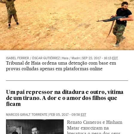
ISABEL FERRER
/
ÓSCAR GUTIÉRREZ
|
Haia / Madri
|
SEP 22, 2017 - 16:13
EDT
Tribunal de Haia ordena uma detenção com base em
provas colhidas apenas em plataformas online
Um pai repressor na ditadura e outro, vítima
de um tirano. A dor e o amor dos filhos que
ficam
MARCOS GIRALT TORRENTE
|
FEB 05, 2017 - 09:58
EST
Renato Cisneros e Hisham
Matar exorcizam na
literatura o peso dos seus