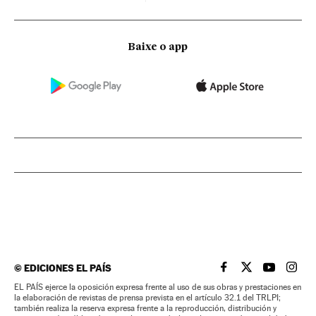
Baixe o app
©
EDICIONES EL PAÍS
EL PAÍS BRASIL EN
EL PAÍS BRASI
EL PAÍS B
EL PA
EL PAÍS ejerce la oposición expresa frente al uso de sus obras y prestaciones en
la elaboración de revistas de prensa prevista en el artículo 32.1 del TRLPI;
también realiza la reserva expresa frente a la reproducción, distribución y