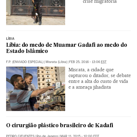
crise migratória
LÍBIA
Líbia: do medo de Muamar Gadafi ao medo do
Estado Islâmico
F.P. (ENVIADO ESPECIAL)
|
Misrata (Líbia)
|
FEB 25, 2016 - 13:06
EST
Misrata, a cidade que
capturou o ditador, se debate
entre a alta do custo de vida
e a ameaça jihadista
O cirurgião plástico brasileiro de Kadafi
PEDRO CIFUENTES
|
Rio de Janeiro
|
MAR 11, 2015 - 10:00
EDT