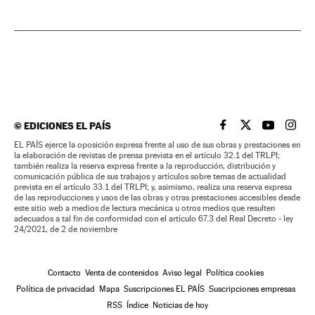
©
EDICIONES EL PAÍS
EL PAÍS BRASIL EN
EL PAÍS BRASI
EL PAÍS B
EL PA
EL PAÍS ejerce la oposición expresa frente al uso de sus obras y prestaciones en
la elaboración de revistas de prensa prevista en el artículo 32.1 del TRLPI;
también realiza la reserva expresa frente a la reproducción, distribución y
comunicación pública de sus trabajos y artículos sobre temas de actualidad
prevista en el artículo 33.1 del TRLPI; y, asimismo, realiza una reserva expresa
de las reproducciones y usos de las obras y otras prestaciones accesibles desde
este sitio web a medios de lectura mecánica u otros medios que resulten
adecuados a tal fin de conformidad con el artículo 67.3 del Real Decreto - ley
24/2021, de 2 de noviembre
Contacto
Venta de contenidos
Aviso legal
Política cookies
Política de privacidad
Mapa
Suscripciones EL PAÍS
Suscripciones empresas
RSS
Índice
Noticias de hoy