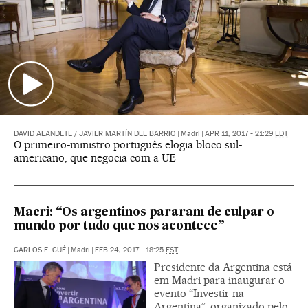
DAVID ALANDETE
/
JAVIER MARTÍN DEL BARRIO
|
Madri
|
APR 11, 2017 - 21:29
EDT
O primeiro-ministro português elogia bloco sul-
americano, que negocia com a UE
Macri: “Os argentinos pararam de culpar o
mundo por tudo que nos acontece”
CARLOS E. CUÉ
|
Madri
|
FEB 24, 2017 - 18:25
EST
Presidente da Argentina está
em Madri para inaugurar o
evento “Investir na
Argentina”, organizado pelo