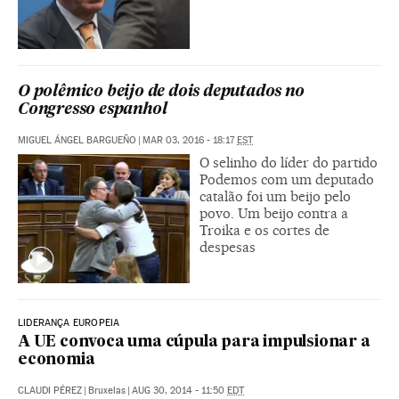
O polêmico beijo de dois deputados no
Congresso espanhol
MIGUEL ÁNGEL BARGUEÑO
|
MAR 03, 2016 - 18:17
EST
O selinho do líder do partido
Podemos com um deputado
catalão foi um beijo pelo
povo. Um beijo contra a
Troika e os cortes de
despesas
LIDERANÇA EUROPEIA
A UE convoca uma cúpula para impulsionar a
economia
CLAUDI PÉREZ
|
Bruxelas
|
AUG 30, 2014 - 11:50
EDT