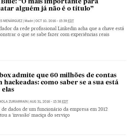
 Blue: “O mais importante para
atar alguém já não é o título”
ES MENÁRGUEZ
|
Madri
|
OCT 10, 2016 - 15:39
EDT
dador da rede profissional Linkedin acha que a chave está
nstrar o que se sabe fazer com experiências reais
ox admite que 60 milhões de contas
 hackeadas: como saber se a sua está
 elas
IOLA ZURIARRAIN
|
AUG 31, 2016 - 15:38
EDT
 de dados de um funcionário da empresa em 2012
itou a ‘invasão’ maciça do serviço