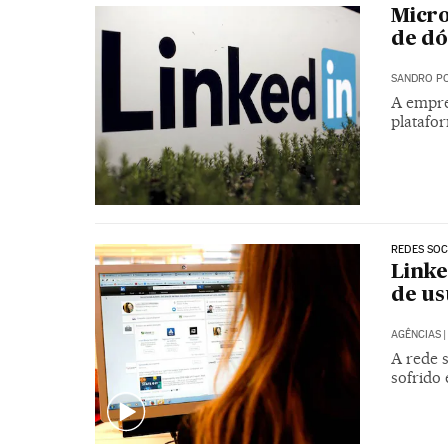
Micro
de dó
SANDRO PO
A empre
platafor
REDES SOC
Linke
de us
AGÊNCIAS
|
A rede 
sofrido