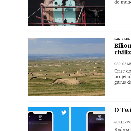
do mund
PANDEMIA
Bilio
civili
CARLOS ME
Crise d
projeta
gurus do
O Twi
GUILLERM
Rede so