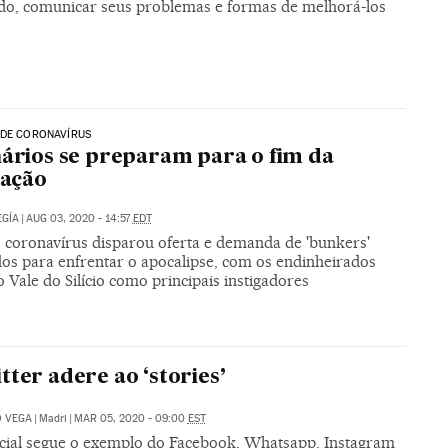
o, comunicar seus problemas e formas de melhorá-los
 DE CORONAVÍRUS
nários se preparam para o fim da
zação
GÍA
|
AUG 03, 2020 - 14:57
EDT
o coronavírus disparou oferta e demanda de 'bunkers'
dos para enfrentar o apocalipse, com os endinheirados
 Vale do Silício como principais instigadores
tter adere ao ‘stories’
O VEGA
|
Madri
|
MAR 05, 2020 - 09:00
EST
cial segue o exemplo do Facebook, Whatsapp, Instagram