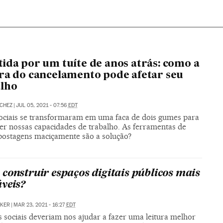
ida por um tuíte de anos atrás: como a
ra do cancelamento pode afetar seu
alho
CHEZ
|
JUL 05, 2021 - 07:56
EDT
ociais se transformaram em uma faca de dois gumes para
r nossas capacidades de trabalho. As ferramentas de
postagens maciçamente são a solução?
construir espaços digitais públicos mais
veis?
CKER
|
MAR 23, 2021 - 16:27
EDT
s sociais deveriam nos ajudar a fazer uma leitura melhor