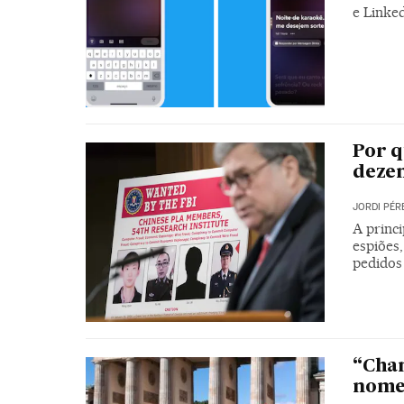
e Linke
Por q
dezen
JORDI PÉR
A princi
espiões
pedidos
“Cham
nome