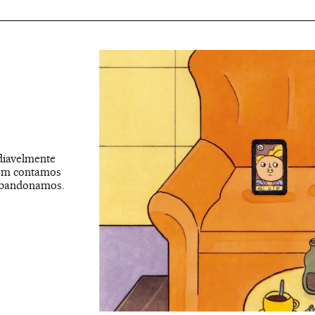
diavelmente
uem contamos
 abandonamos.