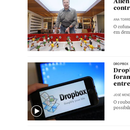
Allen
contr
ANA TORR
O cofun
em demo
DROPBOX
Dropb
foram
entre
JOSÉ MEND
O roubo
possibil