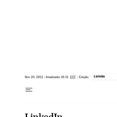
Pular para o conteúdo
ESPAÑA
Nov 20, 2021
|
Atualizado 16:31
EST
|
Edição:
LinkedIn