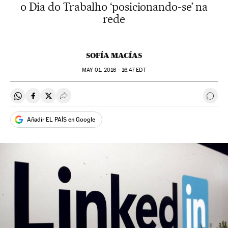
o Dia do Trabalho ‘posicionando-se’ na
rede
SOFÍA MACÍAS
MAY
01, 2016 - 16:47
EDT
Compartir en Whatsapp
Compartir en Facebook
Compartir en Twitter
Desplegar Redes Sociales
Come
Añadir EL PAÍS en Google