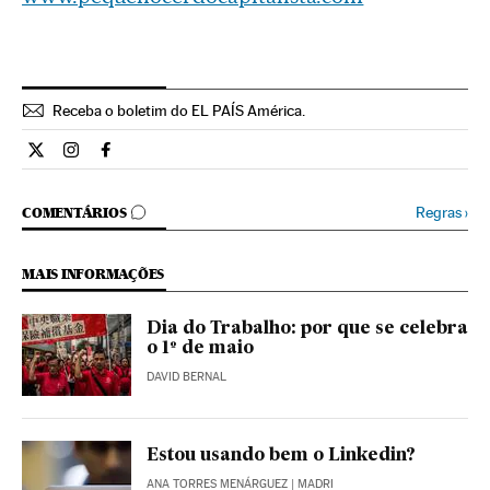
Receba o boletim do EL PAÍS América.
Economia El País Brasil en Twitter
Economia El País Brasil en Instagram
Economia El País Brasil en Facebook
COMENTÁRIOS
Regras
›
COMENTÁRIOS
MAIS INFORMAÇÕES
Dia do Trabalho: por que se celebra
o 1º de maio
DAVID BERNAL
Estou usando bem o Linkedin?
ANA TORRES MENÁRGUEZ
| MADRI