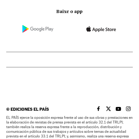
Baixe o app
©
EDICIONES EL PAÍS
EL PAÍS BRASIL EN
EL PAÍS BRASI
EL PAÍS B
EL PA
EL PAÍS ejerce la oposición expresa frente al uso de sus obras y prestaciones en
la elaboración de revistas de prensa prevista en el artículo 32.1 del TRLPI;
también realiza la reserva expresa frente a la reproducción, distribución y
comunicación pública de sus trabajos y artículos sobre temas de actualidad
prevista en el artículo 33.1 del TRLPI; y, asimismo, realiza una reserva expresa