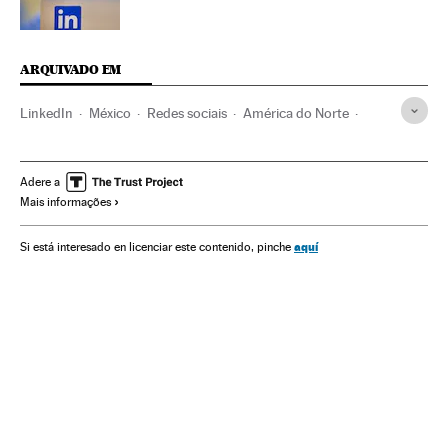
ARQUIVADO EM
LinkedIn
México
Redes sociais
América do Norte
América Latina
Internet
América
Economia
Trabalho
Telecomunicações
Comunicações
Adere a
Mais informações
aquí
Si está interesado en licenciar este contenido, pinche