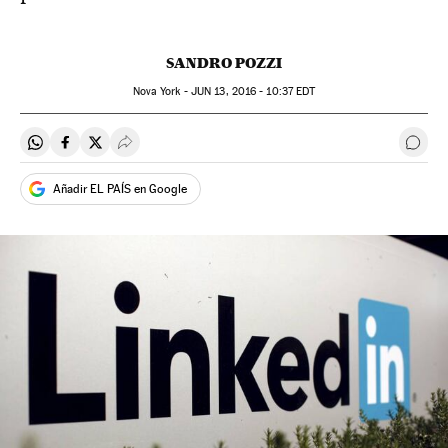
SANDRO POZZI
Nova York -
JUN
13, 2016 - 10:37
EDT
Compartir en Whatsapp
Compartir en Facebook
Compartir en Twitter
Desplegar Redes Sociales
Come
Añadir EL PAÍS en Google