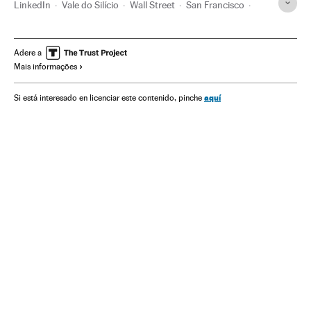
LinkedIn
Vale do Silício
Wall Street
San Francisco
Facebook
Califórnia
Redes sociais
Estados Unidos
Bolsa valores
Microsoft
América do Norte
Internet
Adere a
Mais informações
Mercados financeiros
Empresas
América
Economia
Telecomunicações
Tecnologia
Finanças
Comunicações
aquí
Si está interesado en licenciar este contenido, pinche