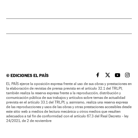
©
EDICIONES EL PAÍS
EL PAÍS BRASIL EN
EL PAÍS BRASI
EL PAÍS B
EL PA
EL PAÍS ejerce la oposición expresa frente al uso de sus obras y prestaciones en
la elaboración de revistas de prensa prevista en el artículo 32.1 del TRLPI;
también realiza la reserva expresa frente a la reproducción, distribución y
comunicación pública de sus trabajos y artículos sobre temas de actualidad
prevista en el artículo 33.1 del TRLPI; y, asimismo, realiza una reserva expresa
de las reproducciones y usos de las obras y otras prestaciones accesibles desde
este sitio web a medios de lectura mecánica u otros medios que resulten
adecuados a tal fin de conformidad con el artículo 67.3 del Real Decreto - ley
24/2021, de 2 de noviembre