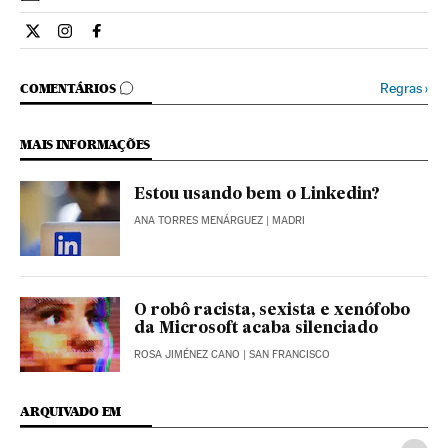
Economia El País Brasil en Twitter
Economia El País Brasil en Instagram
Economia El País Brasil en Facebook
COMENTÁRIOS
Regras
›
COMENTÁRIOS
MAIS INFORMAÇÕES
Estou usando bem o Linkedin?
ANA TORRES MENÁRGUEZ
| MADRI
O robô racista, sexista e xenófobo
da Microsoft acaba silenciado
ROSA JIMÉNEZ CANO
| SAN FRANCISCO
ARQUIVADO EM