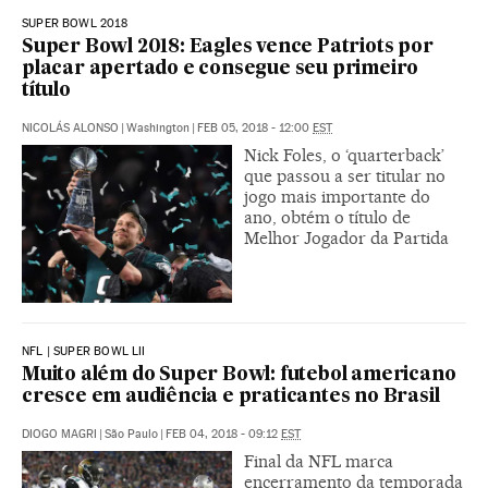
SUPER BOWL 2018
Super Bowl 2018: Eagles vence Patriots por
placar apertado e consegue seu primeiro
título
NICOLÁS ALONSO
|
Washington
|
FEB 05, 2018 - 12:00
EST
Nick Foles, o ‘quarterback’
que passou a ser titular no
jogo mais importante do
ano, obtém o título de
Melhor Jogador da Partida
NFL | SUPER BOWL LII
Muito além do Super Bowl: futebol americano
cresce em audiência e praticantes no Brasil
DIOGO MAGRI
|
São Paulo
|
FEB 04, 2018 - 09:12
EST
Final da NFL marca
encerramento da temporada