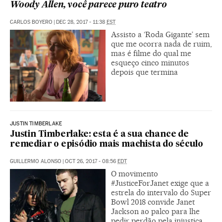
Woody Allen, você parece puro teatro
CARLOS BOYERO
|
DEC 28, 2017 - 11:38
EST
Assisto a ‘Roda Gigante’ sem
que me ocorra nada de ruim,
mas é filme do qual me
esqueço cinco minutos
depois que termina
JUSTIN TIMBERLAKE
Justin Timberlake: esta é a sua chance de
remediar o episódio mais machista do século
GUILLERMO ALONSO
|
OCT 26, 2017 - 08:56
EDT
O movimento
#JusticeForJanet exige que a
estrela do intervalo do Super
Bowl 2018 convide Janet
Jackson ao palco para lhe
pedir perdão pela injustiça