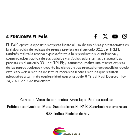
©
EDICIONES EL PAÍS
EL PAÍS BRASIL EN
EL PAÍS BRASI
EL PAÍS B
EL PA
EL PAÍS ejerce la oposición expresa frente al uso de sus obras y prestaciones en
la elaboración de revistas de prensa prevista en el artículo 32.1 del TRLPI;
también realiza la reserva expresa frente a la reproducción, distribución y
comunicación pública de sus trabajos y artículos sobre temas de actualidad
prevista en el artículo 33.1 del TRLPI; y, asimismo, realiza una reserva expresa
de las reproducciones y usos de las obras y otras prestaciones accesibles desde
este sitio web a medios de lectura mecánica u otros medios que resulten
adecuados a tal fin de conformidad con el artículo 67.3 del Real Decreto - ley
24/2021, de 2 de noviembre
Contacto
Venta de contenidos
Aviso legal
Política cookies
Política de privacidad
Mapa
Suscripciones EL PAÍS
Suscripciones empresas
RSS
Índice
Noticias de hoy