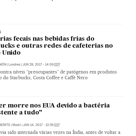
S
rias fecais nas bebidas frias do
ucks e outras redes de cafeterias no
 Unido
IMÓN
|
Londres
|
JUN 28, 2017 - 14:09
EDT
ontra níveis “preocupantes” de patógenos em produtos
o do Starbucks, Costa Coffee e Caffè Nero
r morre nos EUA devido a bactéria
stente a tudo”
BENITO
|
Madri
|
JAN 14, 2017 - 12:59
EST
via sido internada várias vezes na Índia, antes de voltar a