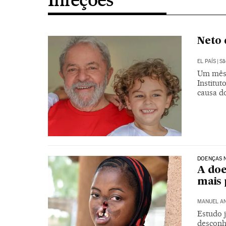
Neto 
EL PAÍS
|
Sã
Um mês 
Institu
causa do
DOENÇAS N
A doe
mais
MANUEL A
Estudo 
desconh