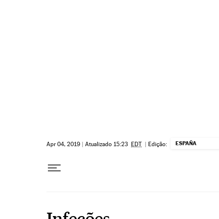
Pular para o conteúdo
ESPAÑA
Apr 04, 2019
|
Atualizado 15:23
EDT
|
Edição:
Infeções