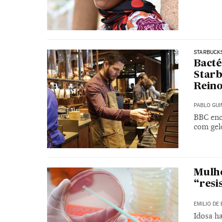
STARBUCK
Bacté
Starb
Reino
PABLO GU
BBC enc
com gel
Mulhe
“resi
EMILIO DE 
Idosa ha