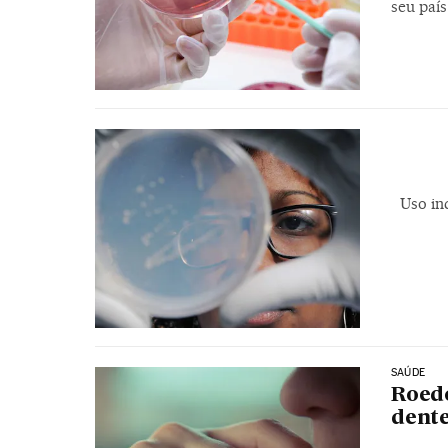
seu país
Uso in
SAÚDE
Roedo
dente