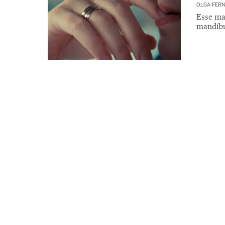
OLGA FER
Esse mau
mandíbu