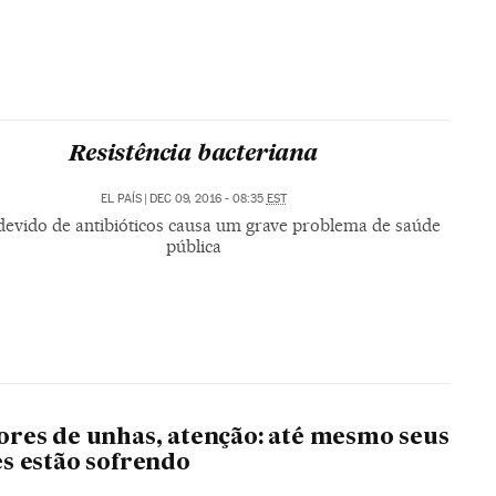
Resistência bacteriana
EL PAÍS
|
DEC 09, 2016 - 08:35
EST
devido de antibióticos causa um grave problema de saúde
pública
res de unhas, atenção: até mesmo seus
s estão sofrendo