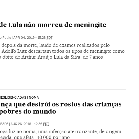
de Lula não morreu de meningite
o Paulo
|
APR 04, 2019 - 15:23
EDT
depois da morte, laudo de exames realizados pelo
to Adolfo Lutz descartam todos os tipos de meningite como
 óbito de Arthur Araújo Lula da Silva, de 7 anos
EGLIGENCIADAS | NOMA
nça que destrói os rostos das crianças
 pobres do mundo
NSEDE
|
AUG 26, 2018 - 12:36
EDT
joga luz ao noma, uma infecção aterrorizante, de origem
ecida, que afeta 140.000 por ano