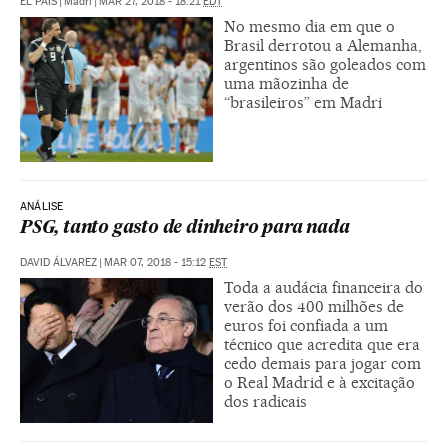
EL PAÍS
|
Madri
|
MAR 27, 2018 - 18:21
EDT
No mesmo dia em que o
Brasil derrotou a Alemanha,
argentinos são goleados com
uma mãozinha de
“brasileiros” em Madri
ANÁLISE
PSG, tanto gasto de dinheiro para nada
DAVID ÁLVAREZ
|
MAR 07, 2018 - 15:12
EST
Toda a audácia financeira do
verão dos 400 milhões de
euros foi confiada a um
técnico que acredita que era
cedo demais para jogar com
o Real Madrid e à excitação
dos radicais