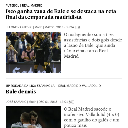
FUTEBOL | REAL MADRID
Isco ganha vaga de Bale e se destaca na reta
final da temporada madridista
ELEONORA GIOVIO
|
Madri
|
MAY 21, 2017 - 08:24
EDT
O malaguenho soma três
assistências e dois gols desde
a lesão de Bale, que ainda
não treina com o Real
Madrid
15ª RODADA DA LIGA ESPANHOLA – REAL MADRID X VALLADOLID
Bale demais
JOSÉ SÁMANO
|
Madri
|
DEC 01, 2013 - 14:01
EST
O Real Madrid sacode o
inofensivo Valladolid (4 x 0)
com o gatilho do galês e um
pouco mais