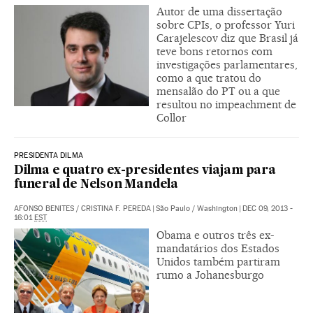
Autor de uma dissertação
sobre CPIs, o professor Yuri
Carajelescov diz que Brasil já
teve bons retornos com
investigações parlamentares,
como a que tratou do
mensalão do PT ou a que
resultou no impeachment de
Collor
PRESIDENTA DILMA
Dilma e quatro ex-presidentes viajam para
funeral de Nelson Mandela
AFONSO BENITES
/
CRISTINA F. PEREDA
|
São Paulo / Washington
|
DEC 09, 2013 -
16:01
EST
Obama e outros três ex-
mandatários dos Estados
Unidos também partiram
rumo a Johanesburgo