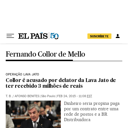
Pular para o conteúdo
SUSCRÍBETE
Fernando Collor de Mello
OPERAÇÃO LAVA JATO
Collor é acusado por delator da Lava Jato de
ter recebido 3 milhões de reais
T. B.
/
AFONSO BENITES
|
São Paulo
|
FEB 24, 2015 - 11:08
EST
Dinheiro seria propina paga
por um contrato entre uma
rede de postos e a BR
Distribuidora