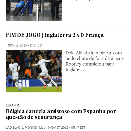
FIM DE JOGO | Inglaterra 2 x 0 França
|
NOV 17, 2015 - 17:14
EST
Dele Alli abriu o placar com
lindo chute de fora da área e
Rooney completou para
Inglaterra
ESPANHA
Bélgica cancela amistoso com Espanha por
questão de segurança
LADISLAO J. MOÑINO
|
Madri
|
NOV 17, 2015 - 05:47
EST