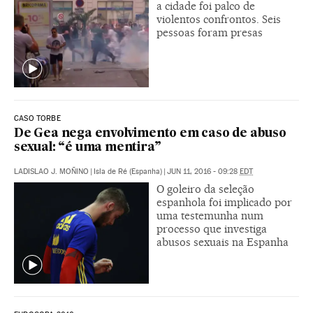
a cidade foi palco de
violentos confrontos. Seis
pessoas foram presas
CASO TORBE
De Gea nega envolvimento em caso de abuso
sexual: “é uma mentira”
LADISLAO J. MOÑINO
|
Isla de Ré (Espanha)
|
JUN 11, 2016 - 09:28
EDT
O goleiro da seleção
espanhola foi implicado por
uma testemunha num
processo que investiga
abusos sexuais na Espanha