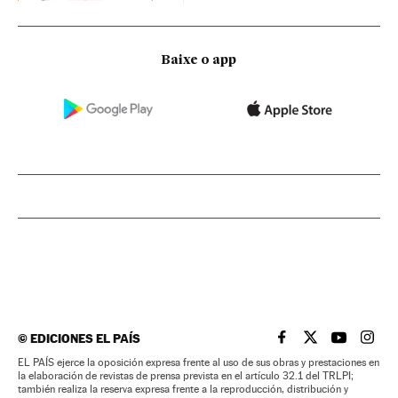
Baixe o app
©
EDICIONES EL PAÍS
EL PAÍS BRASIL EN
EL PAÍS BRASI
EL PAÍS B
EL PA
EL PAÍS ejerce la oposición expresa frente al uso de sus obras y prestaciones en
la elaboración de revistas de prensa prevista en el artículo 32.1 del TRLPI;
también realiza la reserva expresa frente a la reproducción, distribución y