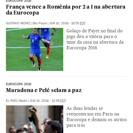
EUROCOPA 2016
França vence a Romênia por 2 a 1 na abertura
da Eurocopa
GUSTAVO MONIZ
|
São Paulo
|
JUN 10, 2016 - 18:55
EDT
Golaço de Payet no final do
jogo deu a vitória para o
time da casa na abertura da
Eurocopa 2016
EUROCOPA 2016
Maradona e Pelé selam a paz
EL PAÍS
|
Madri
|
JUN 10, 2016 - 12:59
EDT
As duas lendas se
reencontram em Paris na
Eurocopa e deixam os atritos
para trás