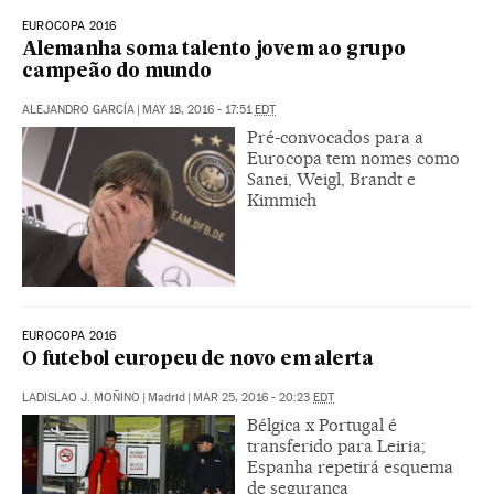
EUROCOPA 2016
Alemanha soma talento jovem ao grupo
campeão do mundo
ALEJANDRO GARCÍA
|
MAY 18, 2016 - 17:51
EDT
Pré-convocados para a
Eurocopa tem nomes como
Sanei, Weigl, Brandt e
Kimmich
EUROCOPA 2016
O futebol europeu de novo em alerta
LADISLAO J. MOÑINO
|
Madrid
|
MAR 25, 2016 - 20:23
EDT
Bélgica x Portugal é
transferido para Leiria;
Espanha repetirá esquema
de segurança