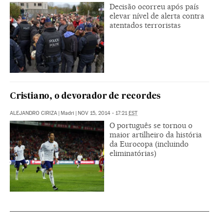
Decisão ocorreu após país
elevar nível de alerta contra
atentados terroristas
Cristiano, o devorador de recordes
ALEJANDRO CIRIZA
|
Madri
|
NOV 15, 2014 - 17:21
EST
O português se tornou o
maior artilheiro da história
da Eurocopa (incluindo
eliminatórias)