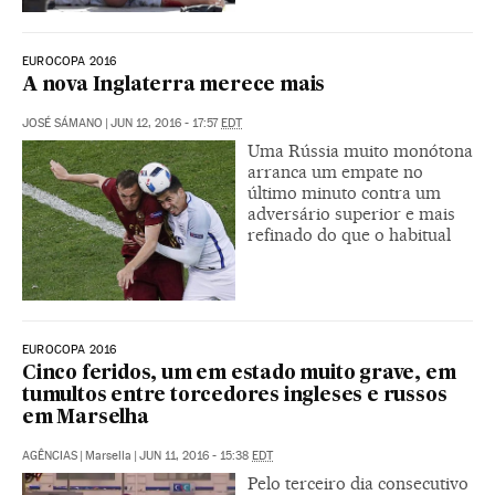
EUROCOPA 2016
A nova Inglaterra merece mais
JOSÉ SÁMANO
|
JUN 12, 2016 - 17:57
EDT
Uma Rússia muito monótona
arranca um empate no
último minuto contra um
adversário superior e mais
refinado do que o habitual
EUROCOPA 2016
Cinco feridos, um em estado muito grave, em
tumultos entre torcedores ingleses e russos
em Marselha
AGÊNCIAS
|
Marsella
|
JUN 11, 2016 - 15:38
EDT
Pelo terceiro dia consecutivo