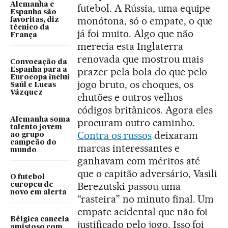
Alemanha e
futebol. A Rússia, uma equipe
Espanha são
monótona, só o empate, o que
favoritas, diz
técnico da
já foi muito. Algo que não
França
merecia esta Inglaterra
renovada que mostrou mais
Convocação da
prazer pela bola do que pelo
Espanha para a
Eurocopa inclui
jogo bruto, os choques, os
Saúl e Lucas
Vázquez
chutões e outros velhos
códigos britânicos. Agora eles
Alemanha soma
procuram outro caminho.
talento jovem
Contra os russos
deixaram
ao grupo
campeão do
marcas interessantes e
mundo
ganhavam com méritos até
que o capitão adversário, Vasili
O futebol
Berezutski passou uma
europeu de
novo em alerta
“rasteira” no minuto final. Um
empate acidental que não foi
Bélgica cancela
justificado pelo jogo. Isso foi
amistoso com