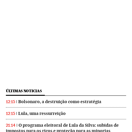
ÚLTIMAS NOTICIAS
Bolsonaro, a destruição como estratégia
12:15
Lula, uma ressurreição
12:15
O programa eleitoral de Lula da Silva: subidas de
21:14
impostos para os ricos e proteção para as minorias