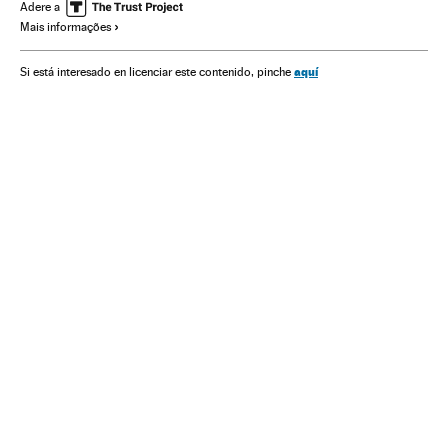
Futebol
Competições
Esportes
Adere a
Mais informações
aquí
Si está interesado en licenciar este contenido, pinche