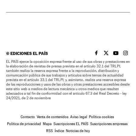
©
EDICIONES EL PAÍS
EL PAÍS BRASIL EN
EL PAÍS BRASI
EL PAÍS B
EL PA
EL PAÍS ejerce la oposición expresa frente al uso de sus obras y prestaciones en
la elaboración de revistas de prensa prevista en el artículo 32.1 del TRLPI;
también realiza la reserva expresa frente a la reproducción, distribución y
comunicación pública de sus trabajos y artículos sobre temas de actualidad
prevista en el artículo 33.1 del TRLPI; y, asimismo, realiza una reserva expresa
de las reproducciones y usos de las obras y otras prestaciones accesibles desde
este sitio web a medios de lectura mecánica u otros medios que resulten
adecuados a tal fin de conformidad con el artículo 67.3 del Real Decreto - ley
24/2021, de 2 de noviembre
Contacto
Venta de contenidos
Aviso legal
Política cookies
Política de privacidad
Mapa
Suscripciones EL PAÍS
Suscripciones empresas
RSS
Índice
Noticias de hoy