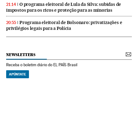
O programa eleitoral de Lula da Silva: subidas de
21:14
impostos para os ricos e proteção para as minorias
Programa eleitoral de Bolsonaro: privatizações e
20:55
privilégios legais para a Polícia
NEWSLETTERS
Receba o boletim diário do EL PAÍS Brasil
APÚNTATE
NEWSLETTERS
Boletín de América
Cada semana en tu cuenta de correo una selección de las noticias,
reportajes y análisis de los periodistas de EL PAÍS con los acontecimientos
más relevantes del continente.