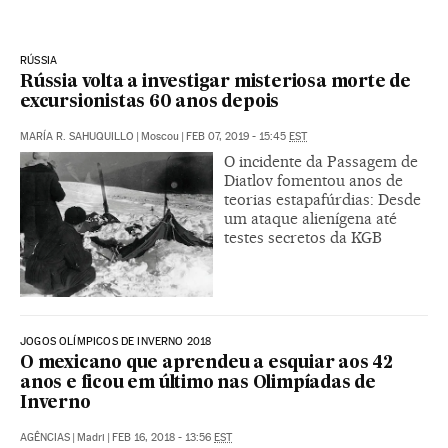
RÚSSIA
Rússia volta a investigar misteriosa morte de
excursionistas 60 anos depois
MARÍA R. SAHUQUILLO
|
Moscou
|
FEB 07, 2019 - 15:45
EST
O incidente da Passagem de
Diatlov fomentou anos de
teorias estapafúrdias: Desde
um ataque alienígena até
testes secretos da KGB
JOGOS OLÍMPICOS DE INVERNO 2018
O mexicano que aprendeu a esquiar aos 42
anos e ficou em último nas Olimpíadas de
Inverno
AGÊNCIAS
|
Madri
|
FEB 16, 2018 - 13:56
EST