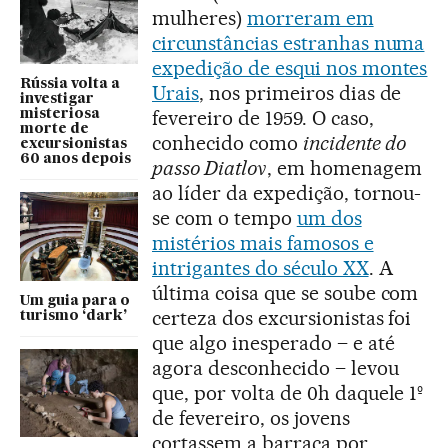
mulheres)
morreram em
circunstâncias estranhas numa
expedição de esqui nos montes
Rússia volta a
Urais
, nos primeiros dias de
investigar
fevereiro de 1959. O caso,
misteriosa
morte de
conhecido como
incidente do
excursionistas
60 anos depois
passo Diatlov
, em homenagem
ao líder da expedição, tornou-
se com o tempo
um dos
mistérios mais famosos e
intrigantes do século XX
. A
última coisa que se soube com
Um guia para o
certeza dos excursionistas foi
turismo ‘dark’
que algo inesperado – e até
agora desconhecido – levou
que, por volta de 0h daquele 1º
de fevereiro, os jovens
cortassem a barraca por