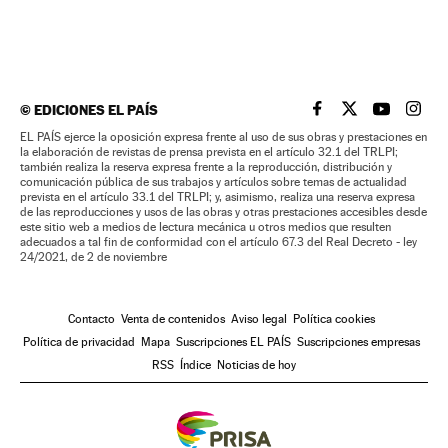
©
EDICIONES EL PAÍS
EL PAÍS BRASIL EN
EL PAÍS BRASI
EL PAÍS B
EL PA
EL PAÍS ejerce la oposición expresa frente al uso de sus obras y prestaciones en
la elaboración de revistas de prensa prevista en el artículo 32.1 del TRLPI;
también realiza la reserva expresa frente a la reproducción, distribución y
comunicación pública de sus trabajos y artículos sobre temas de actualidad
prevista en el artículo 33.1 del TRLPI; y, asimismo, realiza una reserva expresa
de las reproducciones y usos de las obras y otras prestaciones accesibles desde
este sitio web a medios de lectura mecánica u otros medios que resulten
adecuados a tal fin de conformidad con el artículo 67.3 del Real Decreto - ley
24/2021, de 2 de noviembre
Contacto
Venta de contenidos
Aviso legal
Política cookies
Política de privacidad
Mapa
Suscripciones EL PAÍS
Suscripciones empresas
RSS
Índice
Noticias de hoy