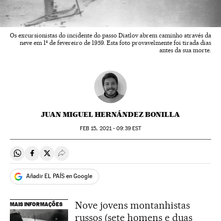
Os excursionistas do incidente do passo Diatlov abrem caminho através da
neve em 1º de fevereiro de 1959. Esta foto provavelmente foi tirada dias
antes da sua morte.
JUAN MIGUEL HERNÁNDEZ BONILLA
FEB
15, 2021 - 09:39
EST
Compartir en Whatsapp
Compartir en Facebook
Compartir en Twitter
Desplegar Redes Sociales
Añadir EL PAÍS en Google
Nove jovens montanhistas
MAIS INFORMAÇÕES
russos (sete homens e duas