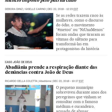
silêncio imposto pelo patriarcado
DEBORA DINIZ
/
GISELLE CARINO
|
DEC 22, 2018 - 12:23
EST
Se as redes trazem risco às
mulheres, como o discurso
do ódio, o movimento
“#metoo” ou “NiUnaMenos”
foram ondas que tiraram as
vítimas do silêncio para
transformá-las em
protagonistas da história
CASO JOÃO DE DEUS
Abadiânia prende a respiração diante das
denúncias contra João de Deus
RICARDO DELLA COLETTA
|
Abadiânia
|
DEC 22, 2018 - 10:27
EST
O pequeno município
sobreviveu durante anos dos
peregrinos que vinham se
consultar com o famoso
médium e curandeiro,
acusado de abusar