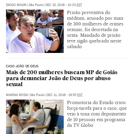
DIOGO MAGRI
|
São Paulo
|
DEC 15, 2018 - 14:23
EST
Prisão preventiva do
médium, acusado por mais
de 300 mulheres de crimes
sexuais, foi decretada na
sexta. Mandado de prisão
teve sigilo quebrado neste
sábado
CASO JOÃO DE DEUS
Mais de 200 mulheres buscam MP de Goiás
para denunciar João de Deus por abuso
sexual
MARINA ROSSI
|
São Paulo
|
DEC 11, 2018 - 19:55
EST
Promotoria do Estado criou
força-tarefa para o caso, que
veio à tona com depoimento
de 10 pessoas em programa
da TV Globo