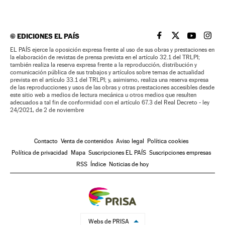
©
EDICIONES EL PAÍS
EL PAÍS BRASIL EN
EL PAÍS BRASI
EL PAÍS B
EL PA
EL PAÍS ejerce la oposición expresa frente al uso de sus obras y prestaciones en
la elaboración de revistas de prensa prevista en el artículo 32.1 del TRLPI;
también realiza la reserva expresa frente a la reproducción, distribución y
comunicación pública de sus trabajos y artículos sobre temas de actualidad
prevista en el artículo 33.1 del TRLPI; y, asimismo, realiza una reserva expresa
de las reproducciones y usos de las obras y otras prestaciones accesibles desde
este sitio web a medios de lectura mecánica u otros medios que resulten
adecuados a tal fin de conformidad con el artículo 67.3 del Real Decreto - ley
24/2021, de 2 de noviembre
Contacto
Venta de contenidos
Aviso legal
Política cookies
Política de privacidad
Mapa
Suscripciones EL PAÍS
Suscripciones empresas
RSS
Índice
Noticias de hoy
Webs de PRISA