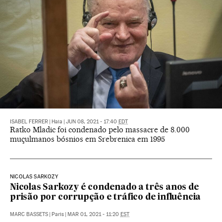
ISABEL FERRER
|
Haia
|
JUN 08, 2021 - 17:40
EDT
Ratko Mladic foi condenado pelo massacre de 8.000
muçulmanos bósnios em Srebrenica em 1995
NICOLAS SARKOZY
Nicolas Sarkozy é condenado a três anos de
prisão por corrupção e tráfico de influência
MARC BASSETS
|
Paris
|
MAR 01, 2021 - 11:20
EST