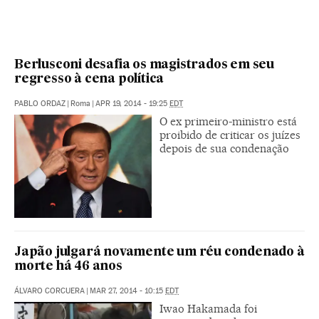
Berlusconi desafia os magistrados em seu
regresso à cena política
PABLO ORDAZ
|
Roma
|
APR 19, 2014 - 19:25
EDT
O ex primeiro-ministro está
proibido de criticar os juízes
depois de sua condenação
Japão julgará novamente um réu condenado à
morte há 46 anos
ÁLVARO CORCUERA
|
MAR 27, 2014 - 10:15
EDT
Iwao Hakamada foi