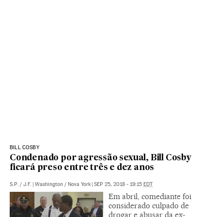
BILL COSBY
Condenado por agressão sexual, Bill Cosby
ficará preso entre três e dez anos
S.P.
/
J.F.
|
Washington / Nova York
|
SEP 25, 2018 - 19:15
EDT
Em abril, comediante foi
considerado culpado de
drogar e abusar da ex-