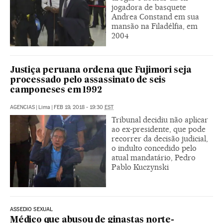
jogadora de basquete
Andrea Constand em sua
mansão na Filadélfia, em
2004
Justiça peruana ordena que Fujimori seja
processado pelo assassinato de seis
camponeses em 1992
AGENCIAS
|
Lima
|
FEB 19, 2018 - 19:30
EST
Tribunal decidiu não aplicar
ao ex-presidente, que pode
recorrer da decisão judicial,
o indulto concedido pelo
atual mandatário, Pedro
Pablo Kuczynski
ASSEDIO SEXUAL
Médico que abusou de ginastas norte-