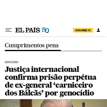
Pular para o conteúdo
SUSCRÍBETE
Cumprimentos pena
GENOCÍDIO
Justiça internacional
confirma prisão perpétua
de ex-general ‘carniceiro
dos Bálcãs’ por genocídio