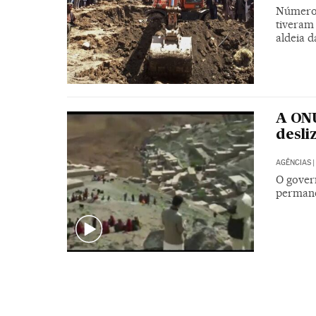
Número 
tiveram
aldeia 
A ONU
desli
AGÊNCIAS
|
O gover
permane