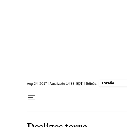
Pular para o conteúdo
ESPAÑA
Aug 24, 2017
|
Atualizado 14:38
EDT
|
Edição:
Deslizes terra