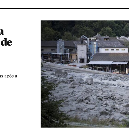
a
 de
as após a