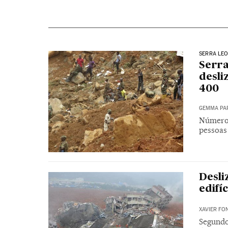
SERRA LE
Serra
desli
400
GEMMA PA
Número 
pessoas
Desli
edifí
XAVIER FO
Segundo