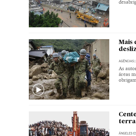
desabri
Mais 
desli
AGÊNCIAS
|
As auto
áreas m
obrigam 
Cente
terra
ÁNGELES E