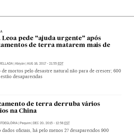
OA
 Leoa pede “ajuda urgente” após
zamentos de terra matarem mais de
RELLADA
|
Abiyán
|
AUG 16, 2017 - 21:55
EDT
de mortos pelo desastre natural não para de crescer; 600
 estão desaparecidas
zamento de terra derruba vários
cios na China
NTDEGLÒRIA
|
Pequim
|
DEC 20, 2015 - 12:58
EST
 dados oficiais, há pelo menos 27 desaparecidos 900