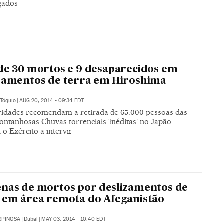
gados
de 30 mortos e 9 desaparecidos em
zamentos de terra em Hiroshima
Tóquio
|
AUG 20, 2014 - 09:34
EDT
ridades recomendam a retirada de 65.000 pessoas das
ontanhosas Chuvas torrenciais ‘inéditas’ no Japão
o Exército a intervir
nas de mortos por deslizamentos de
 em área remota do Afeganistão
SPINOSA
|
Dubai
|
MAY 03, 2014 - 10:40
EDT