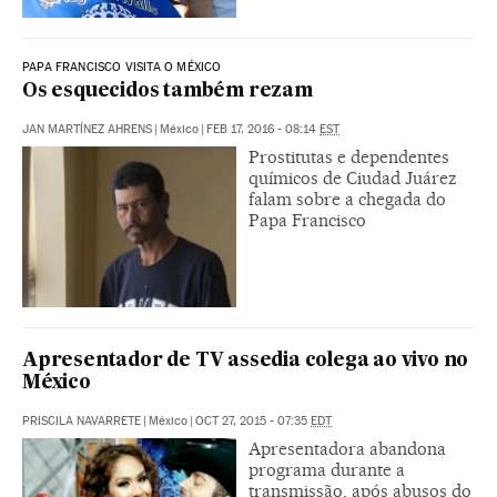
PAPA FRANCISCO VISITA O MÉXICO
Os esquecidos também rezam
JAN MARTÍNEZ AHRENS
|
México
|
FEB 17, 2016 - 08:14
EST
Prostitutas e dependentes
químicos de Ciudad Juárez
falam sobre a chegada do
Papa Francisco
Apresentador de TV assedia colega ao vivo no
México
PRISCILA NAVARRETE
|
México
|
OCT 27, 2015 - 07:35
EDT
Apresentadora abandona
programa durante a
transmissão, após abusos do