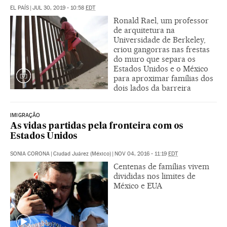
EL PAÍS
|
JUL 30, 2019 - 10:58
EDT
Ronald Rael, um professor
de arquitetura na
Universidade de Berkeley,
criou gangorras nas frestas
do muro que separa os
Estados Unidos e o México
para aproximar famílias dos
dois lados da barreira
IMIGRAÇÃO
As vidas partidas pela fronteira com os
Estados Unidos
SONIA CORONA
|
Ciudad Juárez (México)
|
NOV 04, 2016 - 11:19
EDT
Centenas de famílias vivem
divididas nos limites de
México e EUA