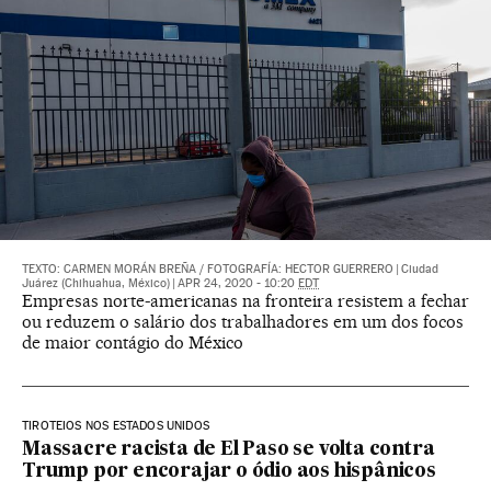
TEXTO: CARMEN MORÁN BREÑA
/
FOTOGRAFÍA: HECTOR GUERRERO
|
Ciudad
Juárez (Chihuahua, México)
|
APR 24, 2020 - 10:20
EDT
Empresas norte-americanas na fronteira resistem a fechar
ou reduzem o salário dos trabalhadores em um dos focos
de maior contágio do México
TIROTEIOS NOS ESTADOS UNIDOS
Massacre racista de El Paso se volta contra
Trump por encorajar o ódio aos hispânicos