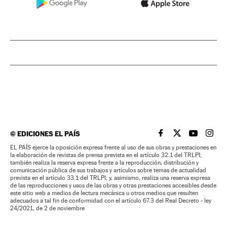
©
EDICIONES EL PAÍS
EL PAÍS BRASIL EN
EL PAÍS BRASI
EL PAÍS B
EL PA
EL PAÍS ejerce la oposición expresa frente al uso de sus obras y prestaciones en
la elaboración de revistas de prensa prevista en el artículo 32.1 del TRLPI;
también realiza la reserva expresa frente a la reproducción, distribución y
comunicación pública de sus trabajos y artículos sobre temas de actualidad
prevista en el artículo 33.1 del TRLPI; y, asimismo, realiza una reserva expresa
de las reproducciones y usos de las obras y otras prestaciones accesibles desde
este sitio web a medios de lectura mecánica u otros medios que resulten
adecuados a tal fin de conformidad con el artículo 67.3 del Real Decreto - ley
24/2021, de 2 de noviembre