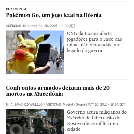
POKÉMON GO
Pokémon Go, um jogo letal na Bósnia
AGENCIAS
|
Sarajevo
|
JUL 20, 2016 - 14:02
EDT
ONG da Bósnia alerta
jogadores para o risco das
minas não detonadas, um
legado da guerra
Confrontos armados deixam mais de 20
mortos na Macedônia
M. A. SÁNCHEZ-VALLEJO / AGÊNCIAS
|
Madrid / Skopje
|
MAY 10, 2015 - 18:24
EDT
Governo acusa milicianos do
Exército de Libertação do
Kosovo de se infiltrar em
cidade