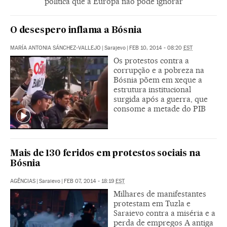
política que a Europa não pode ignorar
O desespero inflama a Bósnia
MARÍA ANTONIA SÁNCHEZ-VALLEJO
|
Sarajevo
|
FEB 10, 2014 - 08:20
EST
Os protestos contra a
corrupção e a pobreza na
Bósnia põem em xeque a
estrutura institucional
surgida após a guerra, que
consome a metade do PIB
Mais de 130 feridos em protestos sociais na
Bósnia
AGÊNCIAS
|
Saraievo
|
FEB 07, 2014 - 18:19
EST
Milhares de manifestantes
protestam em Tuzla e
Saraievo contra a miséria e a
perda de empregos A antiga