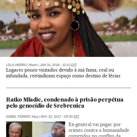
LOLA HIERRO
|
Madri
|
JAN 31, 2018 - 12:41
EST
Lugares pouco visitados devido à má fama, real ou
infundada, reivindicam espaço como destino de férias
Ratko Mladic, condenado à prisão perpétua
pelo genocídio de Srebrenica
ISABEL FERRER
|
Haia
|
NOV 22, 2017 - 09:30
EST
Ex-general vai pagar por
crimes contra a humanidade
cometidos no conflito da