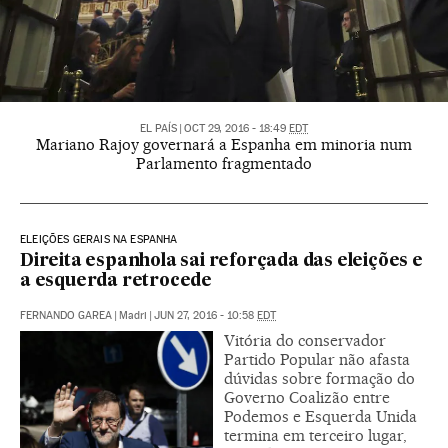
EL PAÍS
|
OCT 29, 2016 - 18:49
EDT
Mariano Rajoy governará a Espanha em minoria num
Parlamento fragmentado
ELEIÇÕES GERAIS NA ESPANHA
Direita espanhola sai reforçada das eleições e
a esquerda retrocede
FERNANDO GAREA
|
Madri
|
JUN 27, 2016 - 10:58
EDT
Vitória do conservador
Partido Popular não afasta
dúvidas sobre formação do
Governo Coalizão entre
Podemos e Esquerda Unida
termina em terceiro lugar,