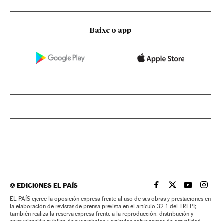
Baixe o app
©
EDICIONES EL PAÍS
EL PAÍS BRASIL EN
EL PAÍS BRASI
EL PAÍS B
EL PA
EL PAÍS ejerce la oposición expresa frente al uso de sus obras y prestaciones en
la elaboración de revistas de prensa prevista en el artículo 32.1 del TRLPI;
también realiza la reserva expresa frente a la reproducción, distribución y
comunicación pública de sus trabajos y artículos sobre temas de actualidad