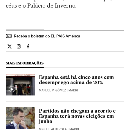
céus e o Palácio de Inverno.
Receba o boletim do EL PAÍS América
Opiniao El País Brasil en Twitter
Opiniao El País Brasil en Instagram
Opiniao El País Brasil en Facebook
MAIS INFORMAÇÕES
Espanha está há cinco anos com
desemprego acima de 20%
MANUEL V. GÓMEZ
| MADRI
Partidos não chegam a acordo e
Espanha terá novas eleições em
junho
MIQUEL ALBEROLA
| MADRI