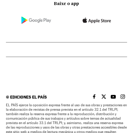
Baixe o app
©
EDICIONES EL PAÍS
EL PAÍS BRASIL EN
EL PAÍS BRASI
EL PAÍS B
EL PA
EL PAÍS ejerce la oposición expresa frente al uso de sus obras y prestaciones en
la elaboración de revistas de prensa prevista en el artículo 32.1 del TRLPI;
también realiza la reserva expresa frente a la reproducción, distribución y
comunicación pública de sus trabajos y artículos sobre temas de actualidad
prevista en el artículo 33.1 del TRLPI; y, asimismo, realiza una reserva expresa
de las reproducciones y usos de las obras y otras prestaciones accesibles desde
este sitio web a medios de lectura mecánica u otros medios que resulten