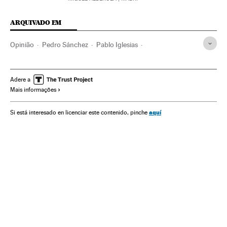
ARQUIVADO EM
Opinião
Pedro Sánchez
Pablo Iglesias
Alberto Garzón
Pactos políticos
CIS
PSOE
IU
Inquéritos
Eleições
Partidos políticos
Política
Adere a
Mais informações
Espanha
aquí
Si está interesado en licenciar este contenido, pinche