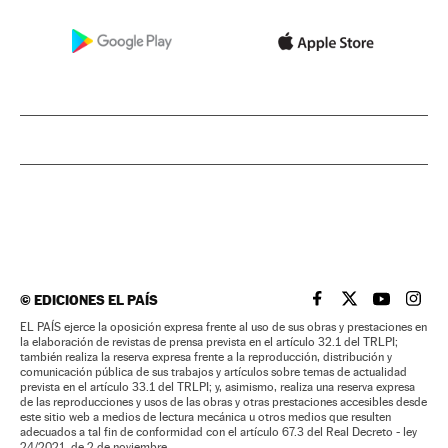
©
EDICIONES EL PAÍS
EL PAÍS BRASIL EN
EL PAÍS BRASI
EL PAÍS B
EL PA
EL PAÍS ejerce la oposición expresa frente al uso de sus obras y prestaciones en
la elaboración de revistas de prensa prevista en el artículo 32.1 del TRLPI;
también realiza la reserva expresa frente a la reproducción, distribución y
comunicación pública de sus trabajos y artículos sobre temas de actualidad
prevista en el artículo 33.1 del TRLPI; y, asimismo, realiza una reserva expresa
de las reproducciones y usos de las obras y otras prestaciones accesibles desde
este sitio web a medios de lectura mecánica u otros medios que resulten
adecuados a tal fin de conformidad con el artículo 67.3 del Real Decreto - ley
24/2021, de 2 de noviembre