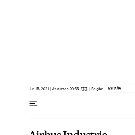
Pular para o conteúdo
ESPAÑA
Jun 15, 2021
|
Atualizado 09:55
EDT
|
Edição:
Airbus Industrie