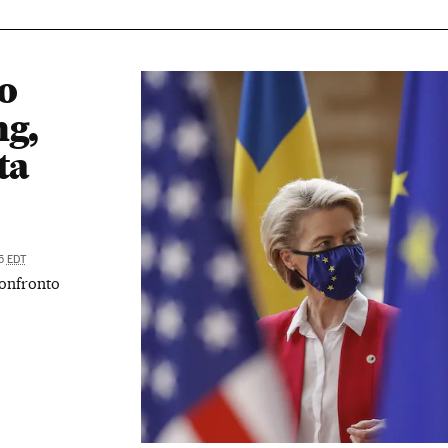
o
ng,
ta
55
EDT
confronto