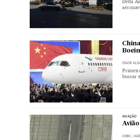
Delta Ai
aeronav
China
Boein
ZIGOR AL
Primeir
buscar 
AVIAÇÃO
Avião
CNBC
/
AGE