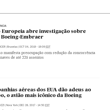
NCIA
 Europeia abre investigação sobre
o Boeing-Embraer
ICER
|
Bruxelas
|
OCT 04, 2019 - 19:09
EDT
o manifesta preocupação com redução da concorrência
naves de até 225 assentos
nhias aéreas dos EUA dão adeus ao
, o avião mais icônico da Boeing
ZZI
|
Nova York
|
DEC 28, 2017 - 14:50
EST