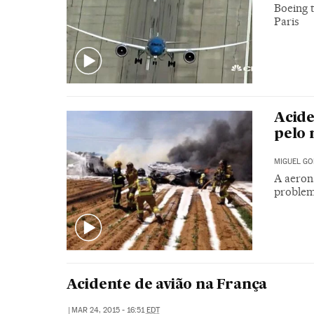
Boeing t
Paris
Acide
pelo
MIGUEL GO
A aeron
problem
Acidente de avião na França
|
MAR 24, 2015 - 16:51
EDT