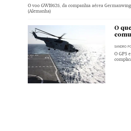
O voo GWI9525, da companhia aérea Germanwings,
(Alemanha)
O que
comu
SANDRO PO
O GPS e
complica