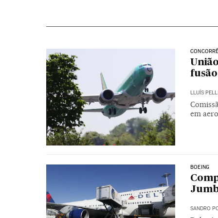
CONCORRÊ
União
fusã
LLUÍS PELL
Comissã
em aero
BOEING
Compa
Jumbo
SANDRO PO