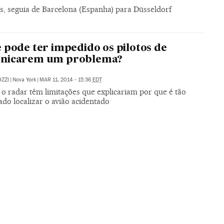
 seguia de Barcelona (Espanha) para Düsseldorf
 pode ter impedido os pilotos de
nicarem um problema?
ZZI
|
Nova York
|
MAR 11, 2014 - 15:36
EDT
 o radar têm limitações que explicariam por que é tão
do localizar o avião acidentado