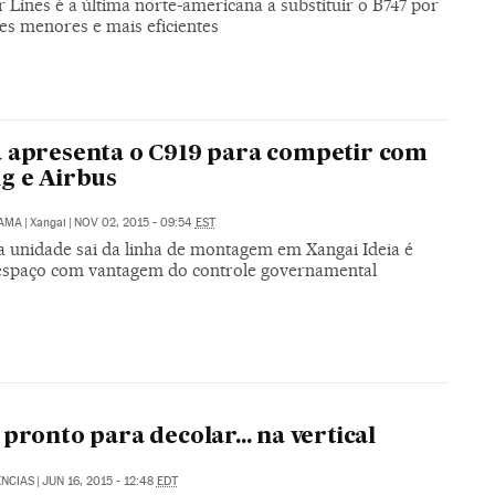
r Lines é a última norte-americana a substituir o B747 por
es menores e mais eficientes
 apresenta o C919 para competir com
g e Airbus
DAMA
|
Xangai
|
NOV 02, 2015 - 09:54
EST
a unidade sai da linha de montagem em Xangai Ideia é
espaço com vantagem do controle governamental
 pronto para decolar... na vertical
NCIAS
|
JUN 16, 2015 - 12:48
EDT