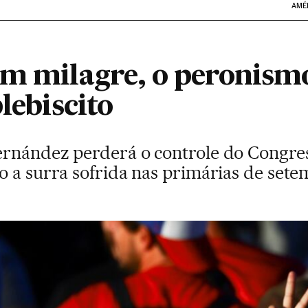
AMÉ
um milagre, o peronism
lebiscito
rnández perderá o controle do Congres
o a surra sofrida nas primárias de set