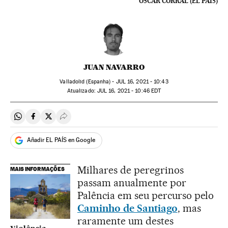
OSCAR CORRAL (EL PAÍS)
JUAN NAVARRO
Valladolid (Espanha) -
JUL
16, 2021 - 10:43
atualizado:
JUL
16, 2021 - 10:46
EDT
Compartir en Whatsapp
Compartir en Facebook
Compartir en Twitter
Desplegar Redes Sociales
Añadir EL PAÍS en Google
Milhares de peregrinos
MAIS INFORMAÇÕES
passam anualmente por
Palência em seu percurso pelo
Caminho de Santiago
, mas
raramente um destes