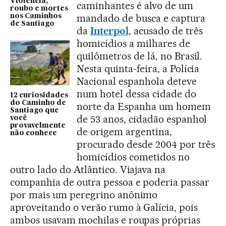
Violência,
caminhantes é alvo de um
roubo e mortes
mandado de busca e captura
nos Caminhos
de Santiago
da
Interpol
, acusado de três
homicídios a milhares de
quilômetros de lá, no Brasil.
Nesta quinta-feira, a Polícia
Nacional espanhola deteve
num hotel dessa cidade do
12 curiosidades
do Caminho de
norte da Espanha um homem
Santiago que
de 53 anos, cidadão espanhol
você
provavelmente
de origem argentina,
não conhece
procurado desde 2004 por três
homicídios cometidos no
outro lado do Atlântico. Viajava na
companhia de outra pessoa e poderia passar
por mais um peregrino anônimo
aproveitando o verão rumo à Galícia, pois
ambos usavam mochilas e roupas próprias