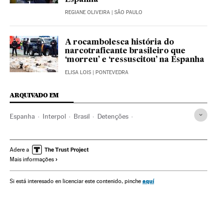
REGIANE OLIVEIRA
| SÃO PAULO
A rocambolesca história do
narcotraficante brasileiro que
‘morreu’ e ‘ressuscitou’ na Espanha
ELISA LOIS
| PONTEVEDRA
ARQUIVADO EM
Espanha
Interpol
Brasil
Detenções
Camino de Santiago
Peregrinações
Palencia
Fugitivos
Justiça
Policía Nacional
Turismo
Adere a
Mais informações
Assassinatos
aquí
Si está interesado en licenciar este contenido, pinche