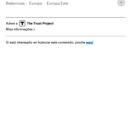
Bielorrusia
Europa
Europa Este
Alexandr Lukashenko
Protestas sociales
Política
Elecciones
Elecciones presidenciales
Democracia
Adere a
Mais informações
URSS
Rusia
Fraude electoral
Presos políticos
aquí
Si está interesado en licenciar este contenido, pinche