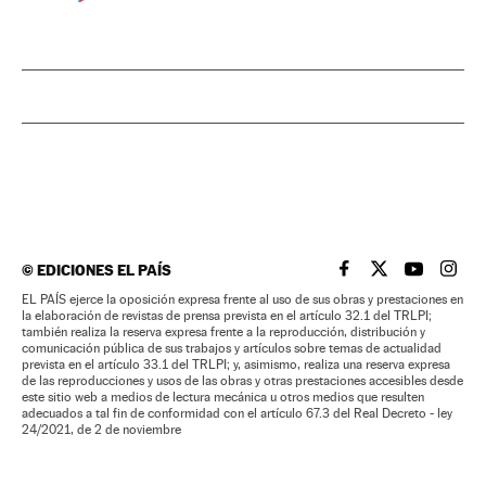
©
EDICIONES EL PAÍS
EL PAÍS BRASIL EN
EL PAÍS BRASI
EL PAÍS B
EL PA
EL PAÍS ejerce la oposición expresa frente al uso de sus obras y prestaciones en
la elaboración de revistas de prensa prevista en el artículo 32.1 del TRLPI;
también realiza la reserva expresa frente a la reproducción, distribución y
comunicación pública de sus trabajos y artículos sobre temas de actualidad
prevista en el artículo 33.1 del TRLPI; y, asimismo, realiza una reserva expresa
de las reproducciones y usos de las obras y otras prestaciones accesibles desde
este sitio web a medios de lectura mecánica u otros medios que resulten
adecuados a tal fin de conformidad con el artículo 67.3 del Real Decreto - ley
24/2021, de 2 de noviembre