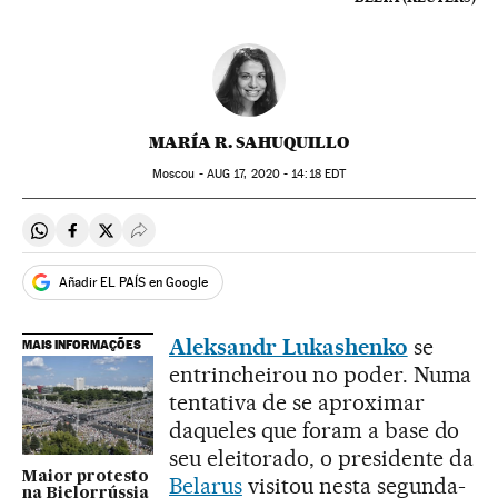
MARÍA R. SAHUQUILLO
Moscou -
AUG
17, 2020 - 14:18
EDT
Compartir en Whatsapp
Compartir en Facebook
Compartir en Twitter
Desplegar Redes Sociales
Añadir EL PAÍS en Google
Aleksandr Lukashenko
se
MAIS INFORMAÇÕES
entrincheirou no poder. Numa
tentativa de se aproximar
daqueles que foram a base do
seu eleitorado, o presidente da
Maior protesto
Belarus
visitou nesta segunda-
na Bielorrússia