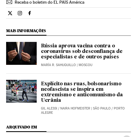
Receba o boletim do EL PAÍS América
Internacional El País Brasil en Twitter
Internacional El País Brasil en Instagram
Internacional El País Brasil en Facebook
MAIS INFORMAÇÕES
Rússia aprova vacina contra o
coronavírus sob desconfiança de
especialistas e de outros países
MARÍA R. SAHUQUILLO
| MOSCOU
Explícito nas ruas, bolsonarismo
neofascista se inspira em
extremismo e anticomunismo da
Ucrânia
GIL ALESSI
/
NAIRA HOFMEISTER
| SÃO PAULO / PORTO
ALEGRE
ARQUIVADO EM