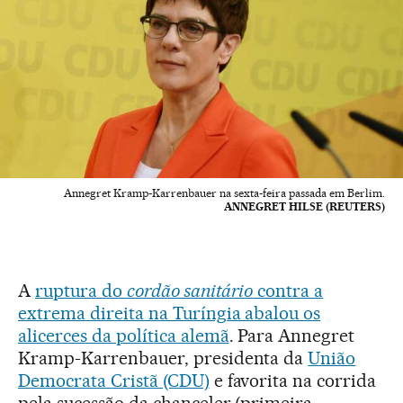
Annegret Kramp-Karrenbauer na sexta-feira passada em Berlim.
ANNEGRET HILSE (REUTERS)
A
ruptura do
cordão sanitário
contra a
extrema direita na Turíngia abalou os
alicerces da política alemã
. Para Annegret
Kramp-Karrenbauer, presidenta da
União
Democrata Cristã (CDU)
e favorita na corrida