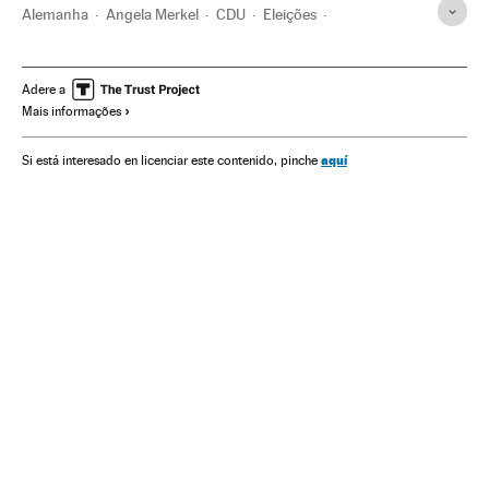
Alemanha
Angela Merkel
CDU
Eleições
Crise partidos
Política
Partidos políticos
Candidaturas políticas
Europa Central
Europa
AFD
Adere a
Mais informações
Ultradireita
Extrema direita
aquí
Si está interesado en licenciar este contenido, pinche