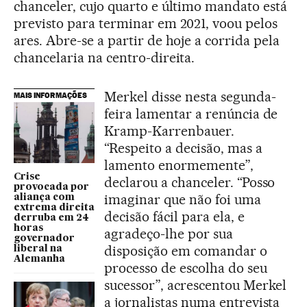
chanceler, cujo quarto e último mandato está
previsto para terminar em 2021, voou pelos
ares. Abre-se a partir de hoje a corrida pela
chancelaria na centro-direita.
Merkel disse nesta segunda-
MAIS INFORMAÇÕES
feira lamentar a renúncia de
Kramp-Karrenbauer.
“Respeito a decisão, mas a
lamento enormemente”,
Crise
declarou a chanceler. “Posso
provocada por
imaginar que não foi uma
aliança com
extrema direita
decisão fácil para ela, e
derruba em 24
horas
agradeço-lhe por sua
governador
disposição em comandar o
liberal na
Alemanha
processo de escolha do seu
sucessor”, acrescentou Merkel
a jornalistas numa entrevista