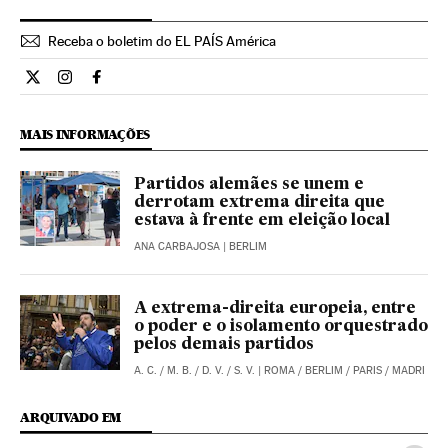
Receba o boletim do EL PAÍS América
Internacional El País Brasil en Twitter
Internacional El País Brasil en Instagram
Internacional El País Brasil en Facebook
MAIS INFORMAÇÕES
Partidos alemães se unem e
derrotam extrema direita que
estava à frente em eleição local
ANA CARBAJOSA
| BERLIM
A extrema-direita europeia, entre
o poder e o isolamento orquestrado
pelos demais partidos
A. C.
/
M. B.
/
D. V.
/
S. V.
| ROMA / BERLIM / PARIS / MADRI
ARQUIVADO EM