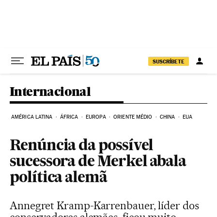
Pular para o conteúdo
SUSCRÍBETE
Internacional
AMÉRICA LATINA
ÁFRICA
EUROPA
ORIENTE MÉDIO
CHINA
EUA
Renúncia da possível
sucessora de Merkel abala
política alemã
Annegret Kramp-Karrenbauer, líder dos