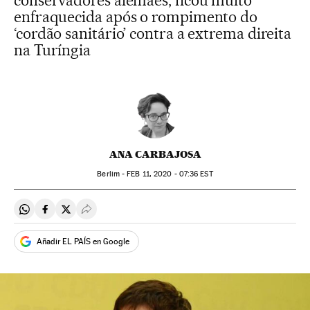
conservadores alemães, ficou muito
enfraquecida após o rompimento do
‘cordão sanitário’ contra a extrema direita
na Turíngia
ANA CARBAJOSA
Berlim -
FEB
11, 2020 - 07:36
EST
Compartir en Whatsapp
Compartir en Facebook
Compartir en Twitter
Desplegar Redes Sociales
Añadir EL PAÍS en Google