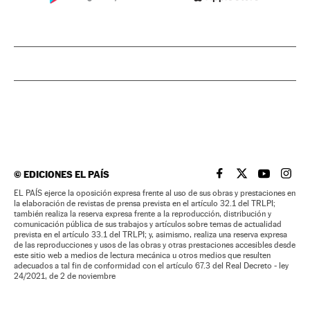
©
EDICIONES EL PAÍS
EL PAÍS BRASIL EN
EL PAÍS BRASI
EL PAÍS B
EL PA
EL PAÍS ejerce la oposición expresa frente al uso de sus obras y prestaciones en
la elaboración de revistas de prensa prevista en el artículo 32.1 del TRLPI;
también realiza la reserva expresa frente a la reproducción, distribución y
comunicación pública de sus trabajos y artículos sobre temas de actualidad
prevista en el artículo 33.1 del TRLPI; y, asimismo, realiza una reserva expresa
de las reproducciones y usos de las obras y otras prestaciones accesibles desde
este sitio web a medios de lectura mecánica u otros medios que resulten
adecuados a tal fin de conformidad con el artículo 67.3 del Real Decreto - ley
24/2021, de 2 de noviembre