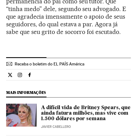
permanência do pai como seu tutor. Que
“tinha medo” dele, segundo seu advogado. E
que agradecia imensamente o apoio de seus
seguidores, do qual estava a par. Agora já
sabe que seu grito de socorro foi escutado.
Receba o boletim do EL PAÍS América
Estilo El País Brasil en Twitter
Estilo El País Brasil en Instagram
Estilo El País Brasil en Facebook
MAIS INFORMAÇÕES
A difícil vida de Britney Spears, que
ainda fatura milhões, mas vive com
1.500 dólares por semana
JAVIER CABELLERO