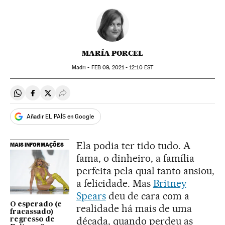
MARÍA PORCEL
Madri -
FEB
09, 2021 - 12:10
EST
Compartir en Whatsapp
Compartir en Facebook
Compartir en Twitter
Desplegar Redes Sociales
Añadir EL PAÍS en Google
Ela podia ter tido tudo. A
MAIS INFORMAÇÕES
fama, o dinheiro, a família
perfeita pela qual tanto ansiou,
a felicidade. Mas
Britney
Spears
deu de cara com a
O esperado (e
realidade há mais de uma
fracassado)
década, quando perdeu as
regresso de