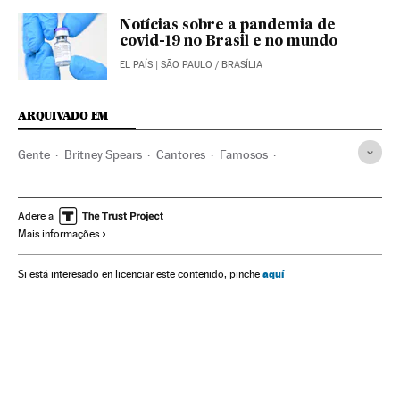
Notícias sobre a pandemia de
covid-19 no Brasil e no mundo
EL PAÍS
| SÃO PAULO / BRASÍLIA
ARQUIVADO EM
Gente
Britney Spears
Cantores
Famosos
Custódia filhos
Julgamentos
Tutores
Estados Unidos
Pop
Adere a
Mais informações
aquí
Si está interesado en licenciar este contenido, pinche