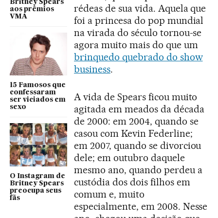
Britney Spears
rédeas de sua vida. Aquela que
aos prêmios
VMA
foi a princesa do pop mundial
na virada do século tornou-se
agora muito mais do que um
brinquedo quebrado do show
business
.
15 Famosos que
confessaram
A vida de Spears ficou muito
ser viciados em
agitada em meados da década
sexo
de 2000: em 2004, quando se
casou com Kevin Federline;
em 2007, quando se divorciou
dele; em outubro daquele
mesmo ano, quando perdeu a
O Instagram de
custódia dos dois filhos em
Britney Spears
preocupa seus
comum e, muito
fãs
especialmente, em 2008. Nesse