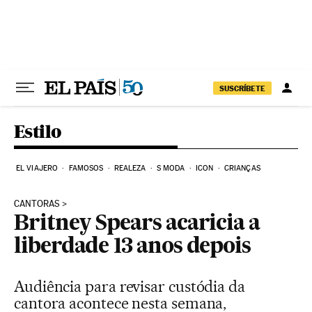
Pular para o conteúdo
SUSCRÍBETE
Estilo
EL VIAJERO
FAMOSOS
REALEZA
S MODA
ICON
CRIANÇAS
CANTORAS
Britney Spears acaricia a
liberdade 13 anos depois
Audiência para revisar custódia da
cantora acontece nesta semana,