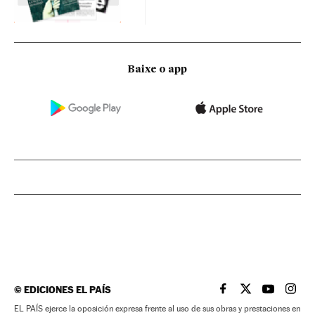
Baixe o app
©
EDICIONES EL PAÍS
EL PAÍS BRASIL EN
EL PAÍS BRASI
EL PAÍS B
EL PA
EL PAÍS ejerce la oposición expresa frente al uso de sus obras y prestaciones en