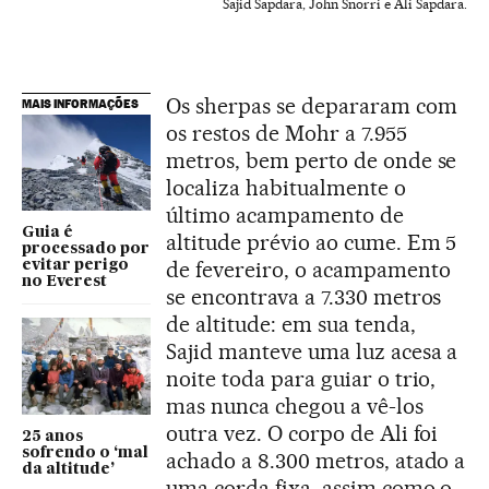
Sajid Sapdara, John Snorri e Ali Sapdara.
Os sherpas se depararam com
MAIS INFORMAÇÕES
os restos de Mohr a 7.955
metros, bem perto de onde se
localiza habitualmente o
último acampamento de
Guia é
altitude prévio ao cume. Em 5
processado por
de fevereiro, o acampamento
evitar perigo
no Everest
se encontrava a 7.330 metros
de altitude: em sua tenda,
Sajid manteve uma luz acesa a
noite toda para guiar o trio,
mas nunca chegou a vê-los
outra vez. O corpo de Ali foi
25 anos
sofrendo o ‘mal
achado a 8.300 metros, atado a
da altitude’
uma corda fixa, assim como o