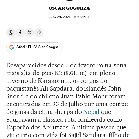
ÓSCAR GOGORZA
AUG
24, 2021 - 10:02
EDT
Compartir en Whatsapp
Compartir en Facebook
Compartir en Twitter
Desplegar Redes Sociales
Añadir EL PAÍS en Google
Desaparecidos desde 5 de fevereiro na zona
mais alta do pico K2 (8.611 m), em pleno
inverno de Karakorum, os corpos do
paquistanês Ali Sapdara, do islandês John
Snorri e do chileno Juan Pablo Mohr foram
encontrados em 26 de julho por uma equipe
de guias da etnia sherpa do
Nepal
que
equipavam a clássica rota conhecida como
Esporão dos Abruzzos. A última pessoa que
viu o trio com vida foi Sajid Sapdara, filho de