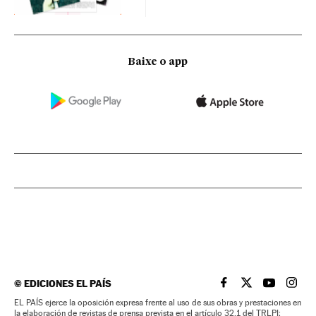
Baixe o app
©
EDICIONES EL PAÍS
EL PAÍS BRASIL EN
EL PAÍS BRASI
EL PAÍS B
EL PA
EL PAÍS ejerce la oposición expresa frente al uso de sus obras y prestaciones en
la elaboración de revistas de prensa prevista en el artículo 32.1 del TRLPI;