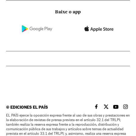
Baixe o app
©
EDICIONES EL PAÍS
EL PAÍS BRASIL EN
EL PAÍS BRASI
EL PAÍS B
EL PA
EL PAÍS ejerce la oposición expresa frente al uso de sus obras y prestaciones en
la elaboración de revistas de prensa prevista en el artículo 32.1 del TRLPI;
también realiza la reserva expresa frente a la reproducción, distribución y
comunicación pública de sus trabajos y artículos sobre temas de actualidad
prevista en el artículo 33.1 del TRLPI; y, asimismo, realiza una reserva expresa