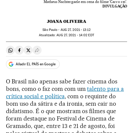
Matheus Nachtergaele em cena do filme 'Carro rei'.
DIVULGAÇÃO
JOANA OLIVEIRA
São Paulo -
AUG
27, 2021 - 13:12
atualizado:
AUG
27, 2021 - 14:02
EDT
Compartir en Whatsapp
Compartir en Facebook
Compartir en Twitter
Desplegar Redes Sociales
Añadir EL PAÍS en Google
O Brasil não apenas sabe fazer cinema dos
bons, como o faz com com um
talento para a
crítica social e política
, com o requinte do
bom uso da sátira e da ironia, sem cair no
didatismo. É o que mostram os filmes que
foram destaque no Festival de Cinema de
Gramado, que, entre 13 e 21 de agosto, foi