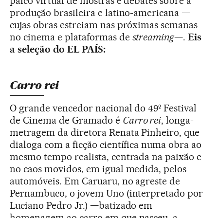
palco virtual de mostras e debates sobre a
produção brasileira e latino-americana —
cujas obras estreiam nas próximas semanas
no cinema e plataformas de
streaming
—.
Eis
a seleção do EL PAÍS:
Carro rei
O grande vencedor nacional do 49º Festival
de Cinema de Gramado é
Carro rei
, longa-
metragem da diretora Renata Pinheiro, que
dialoga com a ficção científica numa obra ao
mesmo tempo realista, centrada na paixão e
no caos movidos, em igual medida, pelos
automóveis. Em Caruaru, no agreste de
Pernambuco, o jovem Uno (interpretado por
Luciano Pedro Jr.) —batizado em
homenagem ao carro em que nasceu, a