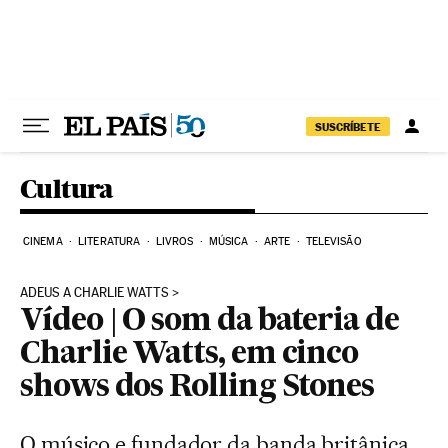
Pular para o conteúdo
SUSCRÍBETE
Cultura
CINEMA
LITERATURA
LIVROS
MÚSICA
ARTE
TELEVISÃO
ADEUS A CHARLIE WATTS
Vídeo | O som da bateria de
Charlie Watts, em cinco
shows dos Rolling Stones
O músico e fundador da banda britânica