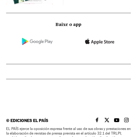
Baixe o app
©
EDICIONES EL PAÍS
EL PAÍS BRASIL EN
EL PAÍS BRASI
EL PAÍS B
EL PA
EL PAÍS ejerce la oposición expresa frente al uso de sus obras y prestaciones en
la elaboración de revistas de prensa prevista en el artículo 32.1 del TRLPI;