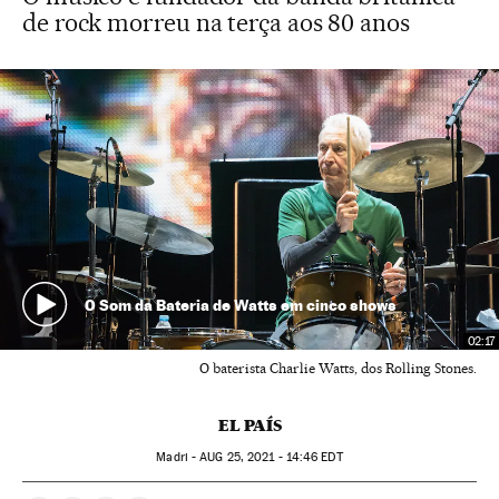
de rock morreu na terça aos 80 anos
O Som da Bateria de Watts em cinco shows
02:17
O baterista Charlie Watts, dos Rolling Stones.
EL PAÍS
Madri -
AUG
25, 2021 - 14:46
EDT