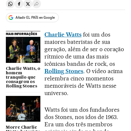
Compartir en Whatsapp
Compartir en Facebook
Compartir en Twitter
Desplegar Redes Sociales
Añadir EL PAÍS en Google
Charlie Watts
foi um dos
MAIS INFORMAÇÕES
maiores bateristas de sua
geração, além de ser o coração
rítmico de uma das mais
icônicas bandas de rock, os
Charlie Watts, o
Rolling Stones
. O vídeo acima
homem
relembra cinco momentos
tranquilo que
consagrou os
memoráveis de Watts nesse
Rolling Stones
universo.
Watts foi um dos fundadores
dos Stones, nos idos de 1963.
Era um dos três membros
Morre Charlie