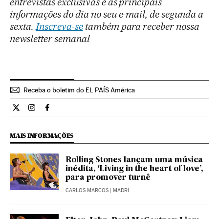
entrevistas exclusivas e as principais
informações do dia no seu e-mail, de segunda a
sexta.
Inscreva-se
também para receber nossa
newsletter semanal
Receba o boletim do EL PAÍS América
Cultura El País Brasil en Twitter
Cultura El País Brasil en Instagram
Cultura El País Brasil en Facebook
MAIS INFORMAÇÕES
Rolling Stones lançam uma música
inédita, ‘Living in the heart of love’,
para promover turnê
CARLOS MARCOS
| MADRI