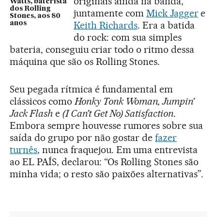
originais ainda na banda,
Watts, baterista
dos Rolling
juntamente com
Mick Jagger
e
Stones, aos 80
Keith Richards
. Era a batida
anos
do rock: com sua simples
bateria, conseguiu criar todo o ritmo dessa
máquina que são os Rolling Stones.
Seu pegada rítmica é fundamental em
clássicos como
Honky Tonk Woman, Jumpin’
Jack Flash
e
(I Can’t Get No) Satisfaction
.
Embora sempre houvesse rumores sobre sua
saída do grupo por não gostar de
fazer
turnês
, nunca fraquejou. Em uma entrevista
ao EL PAÍS, declarou: “Os Rolling Stones são
minha vida; o resto são paixões alternativas”.