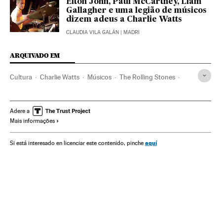
Elton John, Paul McCartney, Liam
Gallagher e uma legião de músicos
dizem adeus a Charlie Watts
CLAUDIA VILA GALÁN
| MADRI
ARQUIVADO EM
Cultura
Charlie Watts
Músicos
The Rolling Stones
Obituarios
Famosos
Mick Jagger
Música
Bandas música
Grupos música
Instrumentistas
Adere a
Mais informações
Keith Richards
Ron Wood
aquí
Si está interesado en licenciar este contenido, pinche