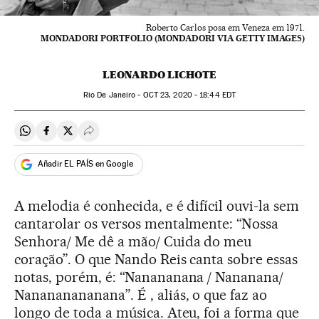
Roberto Carlos posa em Veneza em 1971.
MONDADORI PORTFOLIO (MONDADORI VIA GETTY IMAGES)
LEONARDO LICHOTE
Rio De Janeiro -
OCT
23, 2020 - 18:44
EDT
Compartir en Whatsapp
Compartir en Facebook
Compartir en Twitter
Desplegar Redes Sociales
Añadir EL PAÍS en Google
A melodia é conhecida, e é difícil ouvi-la sem
cantarolar os versos mentalmente: “Nossa
Senhora/ Me dê a mão/ Cuida do meu
coração”. O que Nando Reis canta sobre essas
notas, porém, é: “Nanananana / Nananana/
Nanananananana”. É , aliás, o que faz ao
longo de toda a música. Ateu, foi a forma que