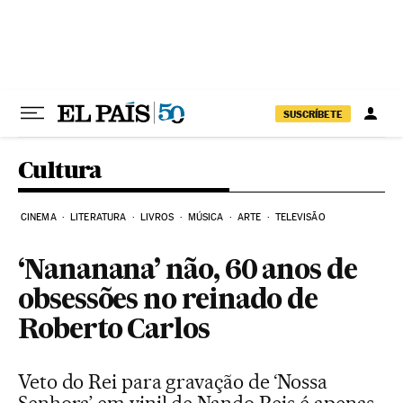
Pular para o conteúdo
SUSCRÍBETE
Cultura
CINEMA
LITERATURA
LIVROS
MÚSICA
ARTE
TELEVISÃO
‘Nananana’ não, 60 anos de
obsessões no reinado de
Roberto Carlos
Veto do Rei para gravação de ‘Nossa