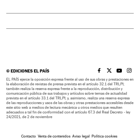
©
EDICIONES EL PAÍS
EL PAÍS BRASIL EN
EL PAÍS BRASI
EL PAÍS B
EL PA
EL PAÍS ejerce la oposición expresa frente al uso de sus obras y prestaciones en
la elaboración de revistas de prensa prevista en el artículo 32.1 del TRLPI;
también realiza la reserva expresa frente a la reproducción, distribución y
comunicación pública de sus trabajos y artículos sobre temas de actualidad
prevista en el artículo 33.1 del TRLPI; y, asimismo, realiza una reserva expresa
de las reproducciones y usos de las obras y otras prestaciones accesibles desde
este sitio web a medios de lectura mecánica u otros medios que resulten
adecuados a tal fin de conformidad con el artículo 67.3 del Real Decreto - ley
24/2021, de 2 de noviembre
Contacto
Venta de contenidos
Aviso legal
Política cookies