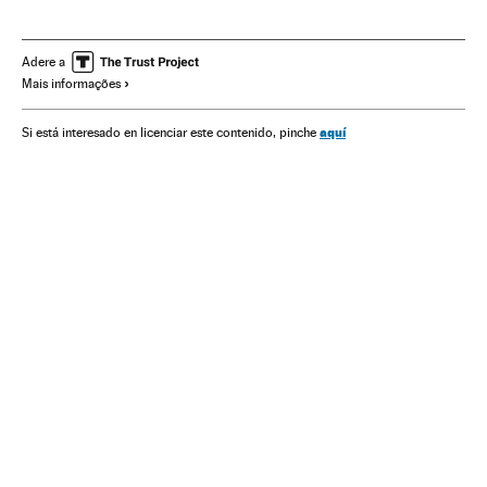
Música brasileña
Cantantes
Famosos
Gilberto Gil
Jesús de Nazaret
Religión
São Paulo
Adere a
Mais informações
aquí
Si está interesado en licenciar este contenido, pinche