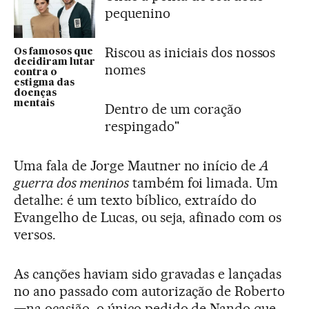
pequenino
Riscou as iniciais dos nossos
Os famosos que
decidiram lutar
nomes
contra o
estigma das
doenças
mentais
Dentro de um coração
respingado"
Uma fala de Jorge Mautner no início de
A
guerra dos meninos
também foi limada. Um
detalhe: é um texto bíblico, extraído do
Evangelho de Lucas, ou seja, afinado com os
versos.
As canções haviam sido gravadas e lançadas
no ano passado com autorização de Roberto
—na ocasião, o único pedido de Nando que