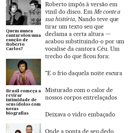
Roberto impôs à versão em
vinil do disco. Em
Me conte a
sua história
, Nando teve que
tirar um texto seu que
Quem nunca
declama a certa altura —
cantarolou uma
acabou substituindo-o por um
canção de
Roberto
vocalise da cantora Céu. Um
Carlos?
trecho do que ficou fora:
"E o frio daquela noite escura
Misturado com o calor de
Brasil começa a
revirar
nossos corpos entrelaçados
intimidade de
seus ídolos com
novas
Deixava o vidro embaçado
biografias
Onde a ponta de seu dedo