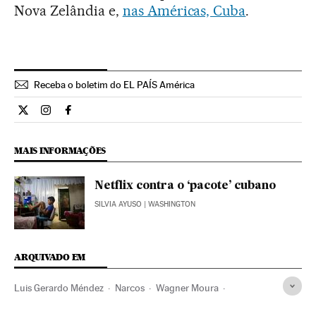
Nova Zelândia e,
nas Américas, Cuba
.
Receba o boletim do EL PAÍS América
Cultura El País Brasil en Twitter
Cultura El País Brasil en Instagram
Cultura El País Brasil en Facebook
MAIS INFORMAÇÕES
Netflix contra o ‘pacote’ cubano
SILVIA AYUSO
| WASHINGTON
ARQUIVADO EM
Luis Gerardo Méndez
Narcos
Wagner Moura
José Padilha
Pablo Escobar Gaviria
Série histórica