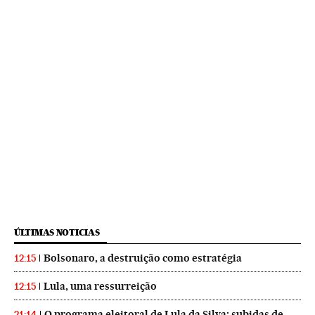
ÚLTIMAS NOTICIAS
Bolsonaro, a destruição como estratégia
12:15
Lula, uma ressurreição
12:15
O programa eleitoral de Lula da Silva: subidas de
21:14