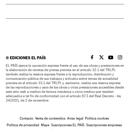
©
EDICIONES EL PAÍS
EL PAÍS BRASIL EN
EL PAÍS BRASI
EL PAÍS B
EL PA
EL PAÍS ejerce la oposición expresa frente al uso de sus obras y prestaciones en
la elaboración de revistas de prensa prevista en el artículo 32.1 del TRLPI;
también realiza la reserva expresa frente a la reproducción, distribución y
comunicación pública de sus trabajos y artículos sobre temas de actualidad
prevista en el artículo 33.1 del TRLPI; y, asimismo, realiza una reserva expresa
de las reproducciones y usos de las obras y otras prestaciones accesibles desde
este sitio web a medios de lectura mecánica u otros medios que resulten
adecuados a tal fin de conformidad con el artículo 67.3 del Real Decreto - ley
24/2021, de 2 de noviembre
Contacto
Venta de contenidos
Aviso legal
Política cookies
Política de privacidad
Mapa
Suscripciones EL PAÍS
Suscripciones empresas