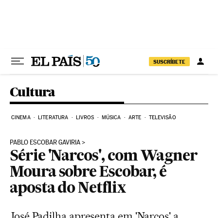
Pular para o conteúdo
SUSCRÍBETE
Cultura
CINEMA
LITERATURA
LIVROS
MÚSICA
ARTE
TELEVISÃO
PABLO ESCOBAR GAVIRIA
Série 'Narcos', com Wagner
Moura sobre Escobar, é
aposta do Netflix
José Padilha apresenta em 'Narcos' a