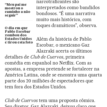
narcotraficantes são
“Meu pai me
interpretados como bandidos
mostrou o
caminho a não
bondosos. “É uma narrativa
seguir”
muito mais histórica, com
toques dramáticos”, observa.
O dia em que
Pablo Escobar
zombou dos
Além da história de Pablo
Estados Unidos
e tirou esta foto
Escobar, o mexicano Gaz
Alazraki acerta os últimos
detalhes de
Club de Cuervos
, primeira
comédia em espanhol no Netflix. Com as
apostas, a empresa pretende se fortalecer na
América Latina, onde se encontra uma quarta
parte dos 20 milhões de espectadores que
tem fora dos Estados Unidos.
Club de Cuervos
tem uma proposta cômica.
Seu diretor, Gaz Alazraki, deixou claro que