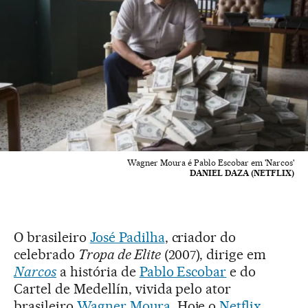
Wagner Moura é Pablo Escobar em 'Narcos'
DANIEL DAZA (NETFLIX)
O brasileiro
José Padilha
, criador do
celebrado
Tropa de Elite
(2007), dirige em
Narcos
a história de
Pablo Escobar
e do
Cartel de Medellín, vivida pelo ator
brasileiro
Wagner Moura
. Hoje o
Netflix
,