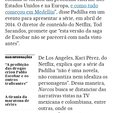
Estados Unidos e na Europa,
e como tudo
começou em Medellín
”, disse Padilha em um
evento para apresentar a série, em abril de
2014. O diretor de conteúdo do Netflix, Tod
Sarandos, promete que “esta versão da saga
de Escobar não se parecerá com nada visto
antes”.
De Los Angeles, Kari Pérez, do
MAIS INFORMAÇÕES
Netflix, explica que a série da
“A proibição
das drogas
Padilha “não é uma novela,
criou Pablo
não romantiza nem idealiza os
Escobar e os
outros
personagens”. Dessa maneira,
traficantes”
Narcos
busca se distanciar das
narrativas vistas na TV
A tirania da
mexicana e colombiana, entre
maratona de
séries
outras, onde os