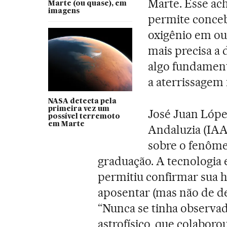
Marte. Esse ac
Marte (ou quase), em
imagens
permite conceb
oxigênio em out
mais precisa a
algo fundament
a aterrissagem
NASA detecta pela
primeira vez um
José Juan López
possível terremoto
em Marte
Andaluzia (IAA
sobre o fenôme
graduação. A tecnologia
permitiu confirmar sua h
aposentar (mas não de de
“Nunca se tinha observad
astrofísico, que colabor