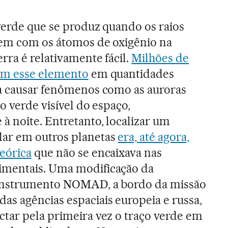
verde que se produz quando os raios
gem com os átomos de oxigênio na
rra é relativamente fácil.
Milhões de
em esse elemento
em quantidades
ra causar fenômenos como as auroras
ço verde visível do espaço,
à noite. Entretanto, localizar um
ar em outros planetas
era, até agora,
eórica
que não se encaixava nas
imentais. Uma modificação da
 instrumento NOMAD, a bordo da missão
as agências espaciais europeia e russa,
ctar pela primeira vez o traço verde em