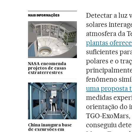
Detectar a luz 
MAIS INFORMAÇÕES
solares intera
atmosfera da Te
plantas oferec
suficientes pa
polares e o tra
NASA encomenda
principalmente 
projetos de casas
extraterrestres
fenômeno simil
uma proposta t
medidas exper
orientação do
TGO-ExoMars, d
conseguiu dete
China inaugura base
de excursões em