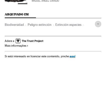
MIGUEL ÁNGEL CRIADO
ARQUIVADO EM
Biodiversidad
Peligro extinción
Extinción especies
Peces
China
Animales
Cambio climático
Fauna
Agua
Adere a
Mais informações
aquí
Si está interesado en licenciar este contenido, pinche