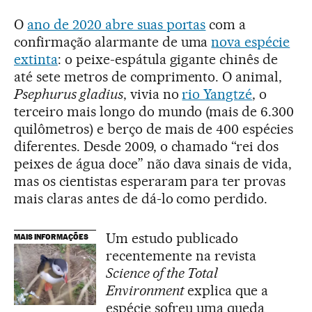
O
ano de 2020 abre suas portas
com a
confirmação alarmante de uma
nova espécie
extinta
: o peixe-espátula gigante chinês de
até sete metros de comprimento. O animal,
Psephurus gladius
, vivia no
rio Yangtzé
, o
terceiro mais longo do mundo (mais de 6.300
quilômetros) e berço de mais de 400 espécies
diferentes. Desde 2009, o chamado “rei dos
peixes de água doce” não dava sinais de vida,
mas os cientistas esperaram para ter provas
mais claras antes de dá-lo como perdido.
Um estudo publicado
MAIS INFORMAÇÕES
recentemente na revista
Science of the Total
Environment
explica que a
espécie sofreu uma queda