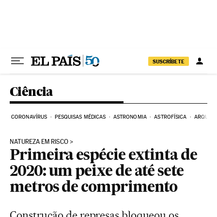
Pular para o conteúdo
SUSCRÍBETE
Ciência
CORONAVÍRUS
PESQUISAS MÉDICAS
ASTRONOMIA
ASTROFÍSICA
ARQUEO
NATUREZA EM RISCO
Primeira espécie extinta de
2020: um peixe de até sete
metros de comprimento
Construção de represas bloqueou os