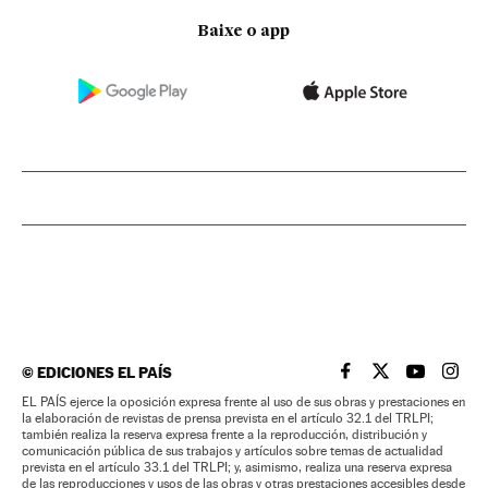
Baixe o app
©
EDICIONES EL PAÍS
EL PAÍS BRASIL EN
EL PAÍS BRASI
EL PAÍS B
EL PA
EL PAÍS ejerce la oposición expresa frente al uso de sus obras y prestaciones en
la elaboración de revistas de prensa prevista en el artículo 32.1 del TRLPI;
también realiza la reserva expresa frente a la reproducción, distribución y
comunicación pública de sus trabajos y artículos sobre temas de actualidad
prevista en el artículo 33.1 del TRLPI; y, asimismo, realiza una reserva expresa
de las reproducciones y usos de las obras y otras prestaciones accesibles desde