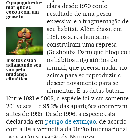
O papagaio-do-
clara desde 1970 como
mar que se
resultado de uma pesca
coçou com um
graveto
excessiva e a fragmentação de
seu habitat. Além disso, em
1981, os seres humanos
construíram uma represa
(Gezhouba Dam) que bloqueou
os hábitos migratórios do
Insetos estão
adiantando seu
animal, que precisa nadar rio
voo pela
acima para se reproduzir e
mudança
climática
descer novamente para se
alimentar. E as datas batem.
Entre 1981 e 2003, a espécie foi vista somente
201 vezes —e 95,2% das aparições ocorreram
antes de 1995. Desde 1996, a espécie está
declarada em
perigo de extinção
, de acordo
com a lista vermelha da União Internacional
para a Conservação da Natureza.