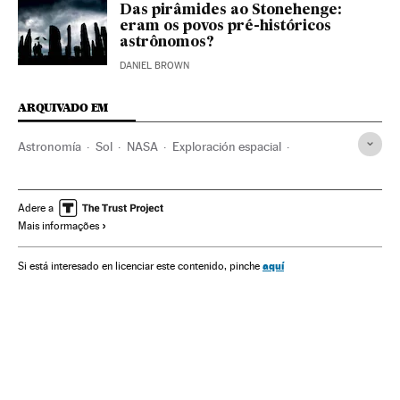
Das pirâmides ao Stonehenge:
eram os povos pré-históricos
astrônomos?
DANIEL BROWN
ARQUIVADO EM
Astronomía
Sol
NASA
Exploración espacial
Sistema solar
Agencias espaciales
Universo
Ciencia
Investigación científica
Astronáutica
Adere a
Mais informações
aquí
Si está interesado en licenciar este contenido, pinche