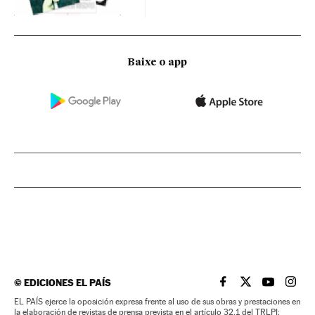
Baixe o app
©
EDICIONES EL PAÍS
EL PAÍS BRASIL EN
EL PAÍS BRASI
EL PAÍS B
EL PA
EL PAÍS ejerce la oposición expresa frente al uso de sus obras y prestaciones en
la elaboración de revistas de prensa prevista en el artículo 32.1 del TRLPI;