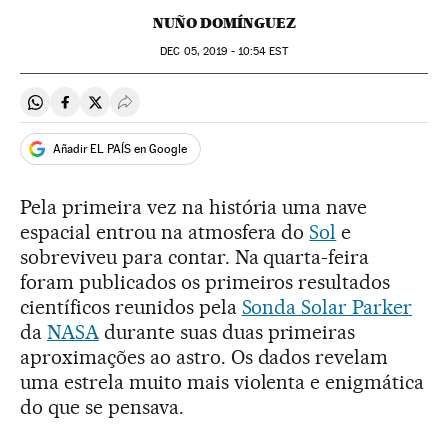
NUÑO DOMÍNGUEZ
DEC
05, 2019 - 10:54
EST
Compartir en Whatsapp
Compartir en Facebook
Compartir en Twitter
Desplegar Redes Sociales
Añadir EL PAÍS en Google
Pela primeira vez na história uma nave
espacial entrou na atmosfera do
Sol
e
sobreviveu para contar. Na quarta-feira
foram publicados os primeiros resultados
científicos reunidos pela
Sonda Solar Parker
da
NASA
durante suas duas primeiras
aproximações ao astro. Os dados revelam
uma estrela muito mais violenta e enigmática
do que se pensava.