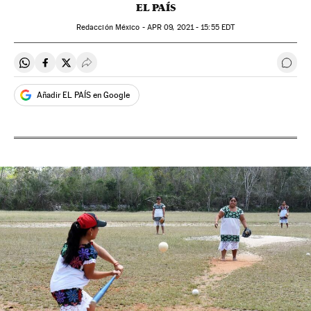
EL PAÍS
Redacción México -
APR
09, 2021 - 15:55
EDT
Compartir en Whatsapp
Compartir en Facebook
Compartir en Twitter
Desplegar Redes Sociales
Come
Añadir EL PAÍS en Google