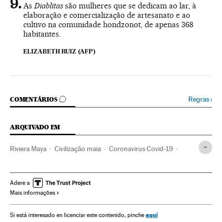
As
Diablitas
são mulheres que se dedicam ao lar, à
elaboração e comercialização de artesanato e ao
cultivo na comunidade hondzonot, de apenas 368
habitantes.
ELIZABETH RUIZ (AFP)
COMENTÁRIOS
Regras
›
COMENTÁRIOS
ARQUIVADO EM
Riviera Maya
Civilização maia
Coronavirus Covid-19
México
Pandemia
Coronavirus
Feminismo
América do Norte
Doenças infecciosas
Epidemia
Adere a
Mais informações
Direitos mulher
América Latina
Doenças
Microbiologia
Mulheres
Relações gênero
América
aquí
Si está interesado en licenciar este contenido, pinche