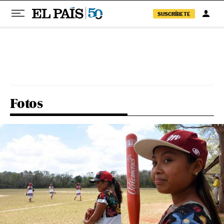
SUSCRÍBETE
Pular para o conteúdo
Fotos