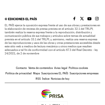
©
EDICIONES EL PAÍS
EL PAÍS BRASIL EN
EL PAÍS BRASI
EL PAÍS B
EL PA
EL PAÍS ejerce la oposición expresa frente al uso de sus obras y prestaciones en
la elaboración de revistas de prensa prevista en el artículo 32.1 del TRLPI;
también realiza la reserva expresa frente a la reproducción, distribución y
comunicación pública de sus trabajos y artículos sobre temas de actualidad
prevista en el artículo 33.1 del TRLPI; y, asimismo, realiza una reserva expresa
de las reproducciones y usos de las obras y otras prestaciones accesibles desde
este sitio web a medios de lectura mecánica u otros medios que resulten
adecuados a tal fin de conformidad con el artículo 67.3 del Real Decreto - ley
24/2021, de 2 de noviembre
Contacto
Venta de contenidos
Aviso legal
Política cookies
Política de privacidad
Mapa
Suscripciones EL PAÍS
Suscripciones empresas
RSS
Índice
Noticias de hoy