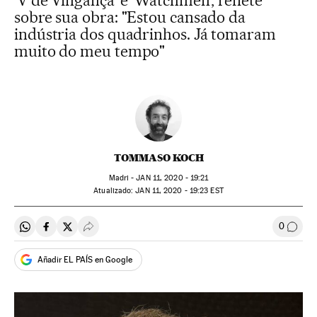
‘V de Vingança’ e ‘Watchmen’, reflete
sobre sua obra: "Estou cansado da
indústria dos quadrinhos. Já tomaram
muito do meu tempo"
TOMMASO KOCH
Madri -
JAN
11, 2020 - 19:21
atualizado:
JAN
11, 2020 - 19:23
EST
0
Compartir en Whatsapp
Compartir en Facebook
Compartir en Twitter
Desplegar Redes Sociales
Comen
Añadir EL PAÍS en Google