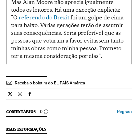
Mas Alan Moore não aprecia igualmente
todos os leitores. Há uma exceção explícita:
"O
referendo do Brexit
foi um golpe de cima
para baixo. Várias gerações terão de assumir
suas consequências. Seria preferível que as
pessoas que votaram a favor evitassem tanto
minhas obras como minha pessoa. Prometo
ter a mesma consideração por elas".
Receba o boletim do EL PAÍS América
Cultura El País Brasil en Twitter
Cultura El País Brasil en Instagram
Cultura El País Brasil en Facebook
COMENTÁRIOS
Regras
›
COMENTÁRIOS
0
MAIS INFORMAÇÕES