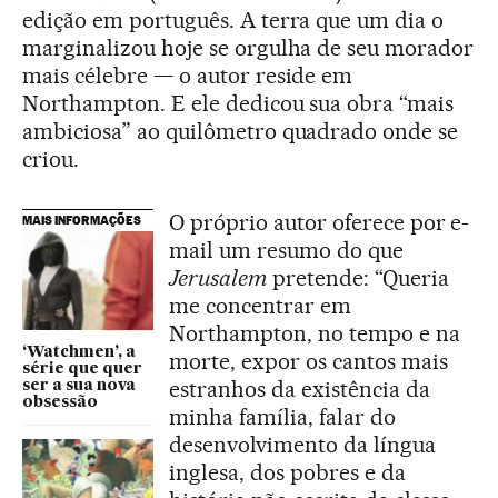
edição em português. A terra que um dia o
marginalizou hoje se orgulha de seu morador
mais célebre — o autor reside em
Northampton. E ele dedicou sua obra “mais
ambiciosa” ao quilômetro quadrado onde se
criou.
O próprio autor oferece por e-
MAIS INFORMAÇÕES
mail um resumo do que
Jerusalem
pretende: “Queria
me concentrar em
Northampton, no tempo e na
‘Watchmen’, a
morte, expor os cantos mais
série que quer
estranhos da existência da
ser a sua nova
obsessão
minha família, falar do
desenvolvimento da língua
inglesa, dos pobres e da