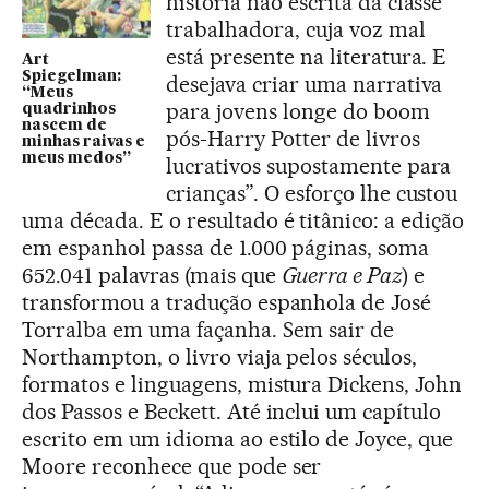
história não escrita da classe
trabalhadora, cuja voz mal
está presente na literatura. E
Art
Spiegelman:
desejava criar uma narrativa
“Meus
para jovens longe do boom
quadrinhos
nascem de
pós-Harry Potter de livros
minhas raivas e
meus medos”
lucrativos supostamente para
crianças”. O esforço lhe custou
uma década. E o resultado é titânico: a edição
em espanhol passa de 1.000 páginas, soma
652.041 palavras (mais que
Guerra e Paz
) e
transformou a tradução espanhola de José
Torralba em uma façanha. Sem sair de
Northampton, o livro viaja pelos séculos,
formatos e linguagens, mistura Dickens, John
dos Passos e Beckett. Até inclui um capítulo
escrito em um idioma ao estilo de Joyce, que
Moore reconhece que pode ser